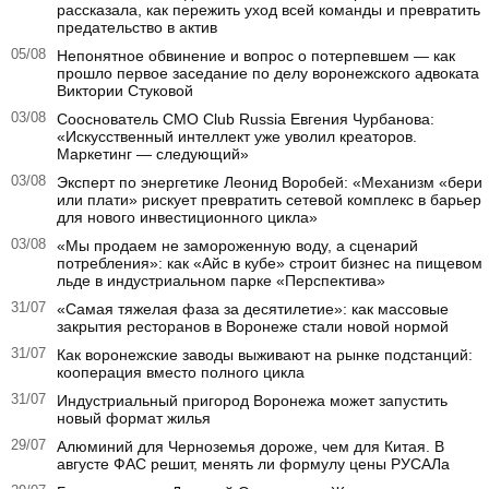
рассказала, как пережить уход всей команды и превратить
предательство в актив
05/08
Непонятное обвинение и вопрос о потерпевшем — как
прошло первое заседание по делу воронежского адвоката
Виктории Стуковой
03/08
Сооснователь CMO Club Russia Евгения Чурбанова:
«Искусственный интеллект уже уволил креаторов.
Маркетинг — следующий»
03/08
Эксперт по энергетике Леонид Воробей: «Механизм «бери
или плати» рискует превратить сетевой комплекс в барьер
для нового инвестиционного цикла»
03/08
«Мы продаем не замороженную воду, а сценарий
потребления»: как «Айс в кубе» строит бизнес на пищевом
льде в индустриальном парке «Перспектива»
31/07
«Самая тяжелая фаза за десятилетие»: как массовые
закрытия ресторанов в Воронеже стали новой нормой
31/07
Как воронежские заводы выживают на рынке подстанций:
кооперация вместо полного цикла
31/07
Индустриальный пригород Воронежа может запустить
новый формат жилья
29/07
Алюминий для Черноземья дороже, чем для Китая. В
августе ФАС решит, менять ли формулу цены РУСАЛа