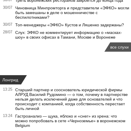
Треть воронежских ресторанов закроется до конца года
30/07
Чиновница Минпромторга и представители «ЭФКО» могли
быть замешаны в деле о мошенничестве с
беспилотниками?
30/07
Топ-менеджеры «ЭФКО» Кустов и Ляшенко задержаны?
28/07
Слух: ЭФКО не комментирует информацию о «масках-
шоу» в своих офисах в Тамани, Москве и Воронеже
все слухи
Лонгрид
13:25
Старший партнер и сооснователь юридической фирмы
АЛРУД Василий Рудомино — о том, почему в партнерстве
нельзя делать исключений даже для основателей и что
происходит с компанией, когда собственность перестает
быть личной
13:24
Гастроанализ — щука, яблоко и «снег» из хрена: что
можно попробовать в сете «Черноземье» в воронежском
Belgium