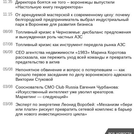
11:35
Директора боятся не того – воронежцы выпустили
«Настольную книгу гендиректора»
11:15
От арендуемой мастерской к современному цеху: почему
белгородский предприниматель выбрал индустриальный
парк в Воронеже для развития бизнеса
08/08
Топливный кризис в Черноземье: дисбаланс предложения
и вынужденная роль частных АЗС
07/08
Топливный кризис как инструмент передела рынка АЗС
06/08
CEO агентства недвижимости «1983» Марина Коротова
рассказала, как пережить уход всей команды и превратить
предательство в актив
05/08
Непонятное обвинение и вопрос о потерпевшем — как
прошло первое заседание по делу воронежского адвоката
Виктории Стуковой
03/08
Сооснователь CMO Club Russia Евгения Чурбанова:
«Искусственный интеллект уже уволил креаторов.
Маркетинг — следующий»
03/08
Эксперт по энергетике Леонид Воробей: «Механизм «бери
или плати» рискует превратить сетевой комплекс в барьер
для нового инвестиционного цикла»
все новости