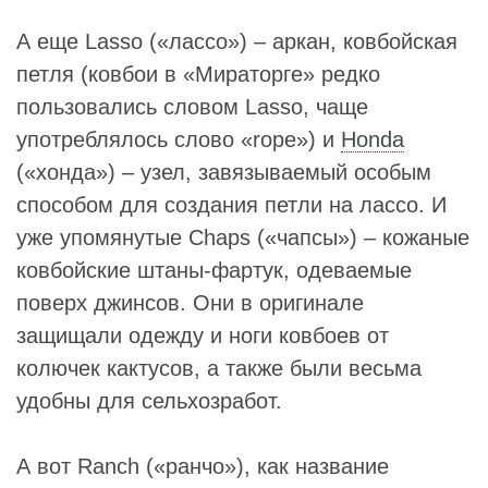
А еще Lasso («лассо») – аркан, ковбойская
петля (ковбои в «Мираторге» редко
пользовались словом Lasso, чаще
употреблялось слово «rope») и
Honda
(«хонда») – узел, завязываемый особым
способом для создания петли на лассо. И
уже упомянутые Chaps («чапсы») – кожаные
ковбойские штаны-фартук, одеваемые
поверх джинсов. Они в оригинале
защищали одежду и ноги ковбоев от
колючек кактусов, а также были весьма
удобны для сельхозработ.
А вот Ranch («ранчо»), как название