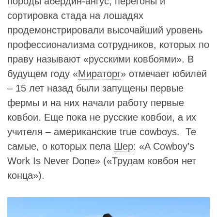
породы абердин-ангус, перегоны и
сортировка стада на лошадях
продемонстрировали высочайший уровень
профессионализма сотрудников, которых по
праву называют «русскими ковбоями». В
будущем году «
Мираторг
» отмечает юбилей
– 15 лет назад были запущены первые
фермы и на них начали работу первые
ковбои. Еще пока не русские ковбои, а их
учителя – американские true cowboys. Те
самые, о которых пела
Шер
: «A Cowboy’s
Work Is Never Done» («Трудам ковбоя нет
конца»).