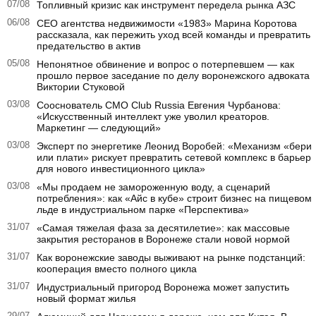
07/08
Топливный кризис как инструмент передела рынка АЗС
06/08
CEO агентства недвижимости «1983» Марина Коротова
рассказала, как пережить уход всей команды и превратить
предательство в актив
05/08
Непонятное обвинение и вопрос о потерпевшем — как
прошло первое заседание по делу воронежского адвоката
Виктории Стуковой
03/08
Сооснователь CMO Club Russia Евгения Чурбанова:
«Искусственный интеллект уже уволил креаторов.
Маркетинг — следующий»
03/08
Эксперт по энергетике Леонид Воробей: «Механизм «бери
или плати» рискует превратить сетевой комплекс в барьер
для нового инвестиционного цикла»
03/08
«Мы продаем не замороженную воду, а сценарий
потребления»: как «Айс в кубе» строит бизнес на пищевом
льде в индустриальном парке «Перспектива»
31/07
«Самая тяжелая фаза за десятилетие»: как массовые
закрытия ресторанов в Воронеже стали новой нормой
31/07
Как воронежские заводы выживают на рынке подстанций:
кооперация вместо полного цикла
31/07
Индустриальный пригород Воронежа может запустить
новый формат жилья