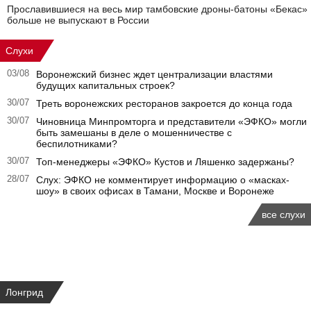
Прославившиеся на весь мир тамбовские дроны-батоны «Бекас»
больше не выпускают в России
Слухи
03/08
Воронежский бизнес ждет централизации властями
будущих капитальных строек?
30/07
Треть воронежских ресторанов закроется до конца года
30/07
Чиновница Минпромторга и представители «ЭФКО» могли
быть замешаны в деле о мошенничестве с
беспилотниками?
30/07
Топ-менеджеры «ЭФКО» Кустов и Ляшенко задержаны?
28/07
Слух: ЭФКО не комментирует информацию о «масках-
шоу» в своих офисах в Тамани, Москве и Воронеже
все слухи
Лонгрид