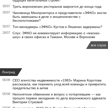
будущих капитальных строек?
30/07
Треть воронежских ресторанов закроется до конца года
30/07
Чиновница Минпромторга и представители «ЭФКО» могли
быть замешаны в деле о мошенничестве с
беспилотниками?
30/07
Топ-менеджеры «ЭФКО» Кустов и Ляшенко задержаны?
28/07
Слух: ЭФКО не комментирует информацию о «масках-
шоу» в своих офисах в Тамани, Москве и Воронеже
все слухи
Лонгрид
06/08
CEO агентства недвижимости «1983» Марина Коротова
рассказала, как пережить уход всей команды и превратить
предательство в актив
05/08
Непонятное обвинение и вопрос о потерпевшем — как
прошло первое заседание по делу воронежского адвоката
Виктории Стуковой