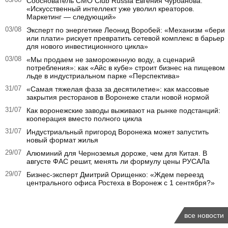
03/08
Сооснователь CMO Club Russia Евгения Чурбанова:
«Искусственный интеллект уже уволил креаторов.
Маркетинг — следующий»
03/08
Эксперт по энергетике Леонид Воробей: «Механизм «бери
или плати» рискует превратить сетевой комплекс в барьер
для нового инвестиционного цикла»
03/08
«Мы продаем не замороженную воду, а сценарий
потребления»: как «Айс в кубе» строит бизнес на пищевом
льде в индустриальном парке «Перспектива»
31/07
«Самая тяжелая фаза за десятилетие»: как массовые
закрытия ресторанов в Воронеже стали новой нормой
31/07
Как воронежские заводы выживают на рынке подстанций:
кооперация вместо полного цикла
31/07
Индустриальный пригород Воронежа может запустить
новый формат жилья
29/07
Алюминий для Черноземья дороже, чем для Китая. В
августе ФАС решит, менять ли формулу цены РУСАЛа
29/07
Бизнес-эксперт Дмитрий Орищенко: «Ждем переезд
центрального офиса Ростеха в Воронеж с 1 сентября?»
все новости