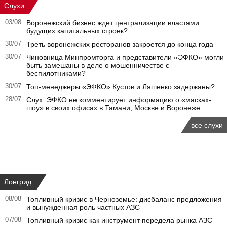
Слухи
03/08
Воронежский бизнес ждет централизации властями
будущих капитальных строек?
30/07
Треть воронежских ресторанов закроется до конца года
30/07
Чиновница Минпромторга и представители «ЭФКО» могли
быть замешаны в деле о мошенничестве с
беспилотниками?
30/07
Топ-менеджеры «ЭФКО» Кустов и Ляшенко задержаны?
28/07
Слух: ЭФКО не комментирует информацию о «масках-
шоу» в своих офисах в Тамани, Москве и Воронеже
все слухи
Лонгрид
08/08
Топливный кризис в Черноземье: дисбаланс предложения
и вынужденная роль частных АЗС
07/08
Топливный кризис как инструмент передела рынка АЗС