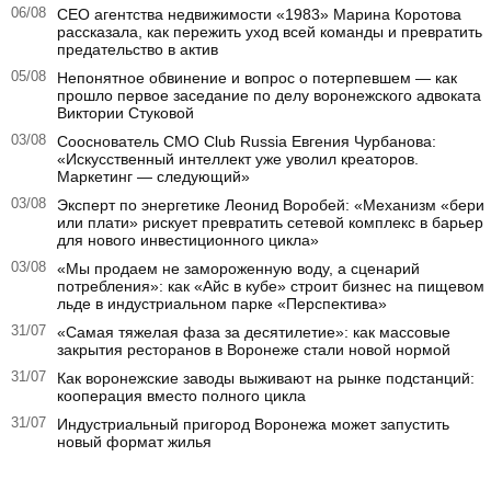
06/08
CEO агентства недвижимости «1983» Марина Коротова
рассказала, как пережить уход всей команды и превратить
предательство в актив
05/08
Непонятное обвинение и вопрос о потерпевшем — как
прошло первое заседание по делу воронежского адвоката
Виктории Стуковой
03/08
Сооснователь CMO Club Russia Евгения Чурбанова:
«Искусственный интеллект уже уволил креаторов.
Маркетинг — следующий»
03/08
Эксперт по энергетике Леонид Воробей: «Механизм «бери
или плати» рискует превратить сетевой комплекс в барьер
для нового инвестиционного цикла»
03/08
«Мы продаем не замороженную воду, а сценарий
потребления»: как «Айс в кубе» строит бизнес на пищевом
льде в индустриальном парке «Перспектива»
31/07
«Самая тяжелая фаза за десятилетие»: как массовые
закрытия ресторанов в Воронеже стали новой нормой
31/07
Как воронежские заводы выживают на рынке подстанций:
кооперация вместо полного цикла
31/07
Индустриальный пригород Воронежа может запустить
новый формат жилья