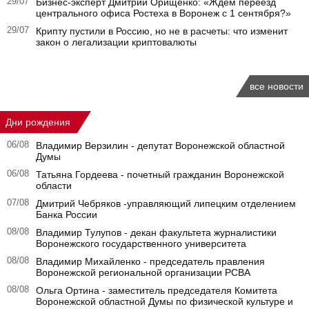
29/07
Бизнес-эксперт Дмитрий Орищенко: «Ждем переезд
центрального офиса Ростеха в Воронеж с 1 сентября?»
29/07
Крипту пустили в Россию, но не в расчеты: что изменит
закон о легализации криптовалюты
все новости
Дни рождения
06/08
Владимир Верзилин - депутат Воронежской областной
Думы
06/08
Татьяна Гордеева - почетный гражданин Воронежской
области
07/08
Дмитрий Чебряков -управляющий липецким отделением
Банка России
08/08
Владимир Тулупов - декан факультета журналистики
Воронежского государственного университета
08/08
Владимир Михайленко - председатель правления
Воронежской региональной организации РСВА
08/08
Ольга Ортина - заместитель председателя Комитета
Воронежской областной Думы по физической культуре и