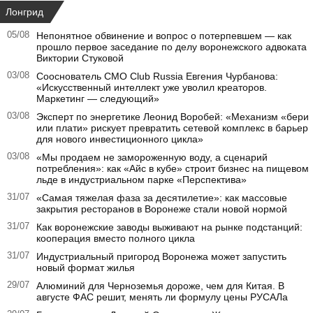
Лонгрид
05/08
Непонятное обвинение и вопрос о потерпевшем — как
прошло первое заседание по делу воронежского адвоката
Виктории Стуковой
03/08
Сооснователь CMO Club Russia Евгения Чурбанова:
«Искусственный интеллект уже уволил креаторов.
Маркетинг — следующий»
03/08
Эксперт по энергетике Леонид Воробей: «Механизм «бери
или плати» рискует превратить сетевой комплекс в барьер
для нового инвестиционного цикла»
03/08
«Мы продаем не замороженную воду, а сценарий
потребления»: как «Айс в кубе» строит бизнес на пищевом
льде в индустриальном парке «Перспектива»
31/07
«Самая тяжелая фаза за десятилетие»: как массовые
закрытия ресторанов в Воронеже стали новой нормой
31/07
Как воронежские заводы выживают на рынке подстанций:
кооперация вместо полного цикла
31/07
Индустриальный пригород Воронежа может запустить
новый формат жилья
29/07
Алюминий для Черноземья дороже, чем для Китая. В
августе ФАС решит, менять ли формулу цены РУСАЛа