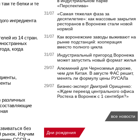
в индустриальном парке
там те белки и те
«Перспектива»
31/07
«Самая тяжелая фаза за
десятилетие»: как массовые закрытия
дого ингредиента
ресторанов в Воронеже стали новой
нормой
31/07
Как воронежские заводы выживают на
елей из 14 стран.
рынке подстанций: кооперация
 иностранных
вместо полного цикла
ода, когда
31/07
Индустриальный пригород Воронежа
может запустить новый формат жилья
29/07
Алюминий для Черноземья дороже,
чем для Китая. В августе ФАС решит,
едиенты,
менять ли формулу цены РУСАЛа
ненты
29/07
Бизнес-эксперт Дмитрий Орищенко:
«Ждем переезд центрального офиса
Ростеха в Воронеж с 1 сентября?»
в различных
е составляющие
тная
все новости
азвиваться без
Дни рождения
й рынок. Изучим
времен СССР и