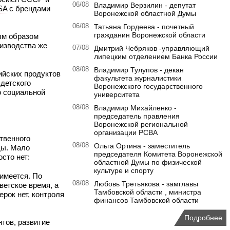
06/08
Владимир Верзилин - депутат
SA
с брендами
Воронежской областной Думы
06/08
Татьяна Гордеева - почетный
гражданин Воронежской области
ым образом
оизводства же
07/08
Дмитрий Чебряков -управляющий
липецким отделением Банка России
08/08
Владимир Тулупов - декан
ийских продуктов
факультета журналистики
детского
Воронежского государственного
 социальной
университета
08/08
Владимир Михайленко -
председатель правления
Воронежской региональной
организации РСВА
твенного
08/08
Ольга Ортина - заместитель
ды. Мало
председателя Комитета Воронежской
сто нет:
областной Думы по физической
культуре и спорту
 имеется. По
08/08
Любовь Третьякова - замглавы
етское время, а
Тамбовской области , министра
рок нет, контроля
финансов Тамбовской области
Подробнее
тов, развитие