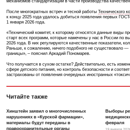
механизмов стандартизации в части производства качествен
После многократных встреч и тесной работы
Технического к
к концу 2025 года удалось добиться появления первых ГОСТ
1 января 2026 года.
«Технический комитет, к которому относятся данные виды п
старт всех программ, которые намечены у нас в России по 
2026 года. В них регулируются качественные показатели, ко
Раньше, к сожалению, ничего подобного не существовало —
границы», – пояснил Аркадий Пономарев.
Что получается в сухом остатке? Действительно, есть измен
сфере детского питания, но контроль безопасности и соотве
застрахованы от появления очередных иностранных «токсичн
Читайте также
Хинштейн заявил о многочисленных
Выборы ре
нарушениях в «Курской фармации»,
медицинско
материалы будут переданы в
февраля
правоохранительные органы
19 января 202