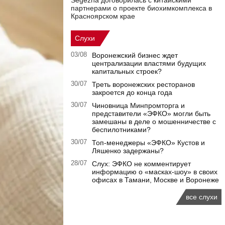
Segezha договорилась с китайскими
партнерами о проекте биохимкомплекса в
Красноярском крае
Слухи
03/08
Воронежский бизнес ждет
централизации властями будущих
капитальных строек?
30/07
Треть воронежских ресторанов
закроется до конца года
30/07
Чиновница Минпромторга и
представители «ЭФКО» могли быть
замешаны в деле о мошенничестве с
беспилотниками?
30/07
Топ-менеджеры «ЭФКО» Кустов и
Ляшенко задержаны?
28/07
Слух: ЭФКО не комментирует
информацию о «масках-шоу» в своих
офисах в Тамани, Москве и Воронеже
все слухи