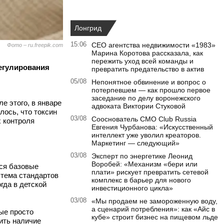
Лонгрид
15:06
CEO агентства недвижимости «1983»
Фото – ru.freepik.com
Марина Коротова рассказала, как
пережить уход всей команды и
регулирования
превратить предательство в актив
05/08
Непонятное обвинение и вопрос о
потерпевшем — как прошло первое
заседание по делу воронежского
е этого, в январе
адвоката Виктории Стуковой
лось, что токсин
03/08
Сооснователь CMO Club Russia
х контроля
Евгения Чурбанова: «Искусственный
интеллект уже уволил креаторов.
Маркетинг — следующий»
03/08
Эксперт по энергетике Леонид
Воробей: «Механизм «бери или
тся базовые
плати» рискует превратить сетевой
стема стандартов
комплекс в барьер для нового
гда в детской
инвестиционного цикла»
03/08
«Мы продаем не замороженную воду,
а сценарий потребления»: как «Айс в
ые просто
кубе» строит бизнес на пищевом льде
ить наличие