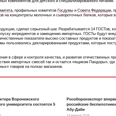
ных компонентов для детского и специализированного питания.
омитета
, профильных комитетов
Госдумы
и
Совета Федерации
, 
ов на концентраты молочных и сывороточных белков, которые в
родукции, сделал серьезный шаг. Разрабатывается 14 ГОСТов, к
выпуску ингредиентов и замещению импортных. ГОСТы будут вне
личественные показатели высоко составных продуктов и показат
 мы пользовались декларированными продуктами, которые посту
ения в сфере и контроля качества, и развития отечественных пр
тствия импортных смесей так и остается «ящиком Пандоры», где
ых» товаров на полках магазинов.
ктора Воронежского
Рособоронэкспорт вперв
го университета состоятся 5
российские беспилотники
Абу-Даби
6
19 января 2026