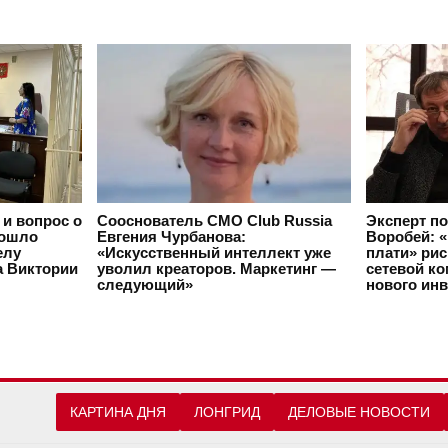
 и вопрос о
Сооснователь CMO Club Russia
Эксперт по
рошло
Евгения Чурбанова:
Воробей: 
елу
«Искусственный интеллект уже
плати» рис
а Виктории
уволил креаторов. Маркетинг —
сетевой ко
следующий»
нового ин
КАРТИНА ДНЯ
ЛОНГРИД
ДЕЛОВЫЕ НОВОСТИ