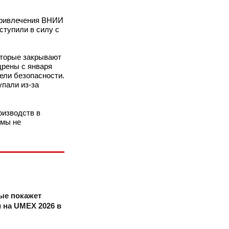
привлечения ВНИИ
ступили в силу с
оторые закрывают
дрены с января
ели безопасности.
пали из-за
оизводств в
 мы не
ые покажет
 на UMEX 2026 в