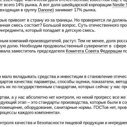
т всего 14% рынка. А вот доля швейцарской корпорации
Nestle 
входящая в группу
Danone
) занимает 17% рынка.
рые привозят в страну из-за границы. Но проверяется ли должн
данная смесь состоит? Большой вопрос. Суть отечественного пр
ингредиента, который попадает в детскую смесь.
ным компаний-производителей, растут. Тем не менее, доля росс
лую долю. Необходим продовольственный суверенитет в сфере 
ровала заместитель председателя
Комитета Совета Федерации
по
 мало вкладывать средства и инвестиции в становление отечес
дартов качества: параметры, способы оценки, показатели, мето
ть их по государственным стандартам, которых сейчас у нас про
ам, а у нас абсолютно нет контроля, но некий прогресс все же
ющий этап – это стандарты производства, которые были в сов
помещение, оборудование, санитарные нормы. ГОСТов нет, прове
процессы каждого компонента».
нтроля качества и безопасности пищевой продукции и ингредиен