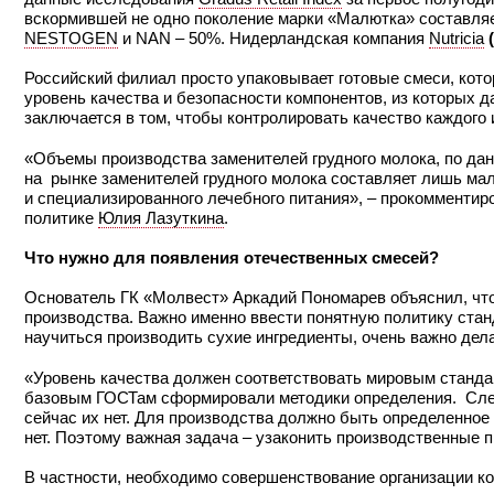
вскормившей не одно поколение марки «Малютка» составляе
NESTOGEN
и NAN – 50%. Нидерландская компания
Nutricia
(
Российский филиал просто упаковывает готовые смеси, кото
уровень качества и безопасности компонентов, из которых 
заключается в том, чтобы контролировать качество каждого 
«Объемы производства заменителей грудного молока, по дан
на рынке заменителей грудного молока составляет лишь ма
и специализированного лечебного питания», – прокомменти
политике
Юлия Лазуткина
.
Что нужно для появления отечественных смесей?
Основатель ГК «Молвест» Аркадий Пономарев объяснил, что
производства. Важно именно ввести понятную политику стан
научиться производить сухие ингредиенты, очень важно дела
«Уровень качества должен соответствовать мировым стандарт
базовым ГОСТам сформировали методики определения. Следу
сейчас их нет. Для производства должно быть определенное 
нет. Поэтому важная задача – узаконить производственные 
В частности, необходимо совершенствование организации ко