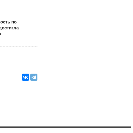
ость по
достигла
а