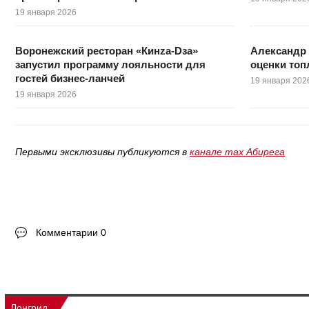
19 января 2026
Воронежский ресторан «Кинzа-Dза»
Александр 
запустил программу лояльности для
оценки топ
гостей бизнес-ланчей
19 января 202
19 января 2026
Первыми эксклюзивы публикуются в
канале max Абирега
Комментарии 0
Лонгрид