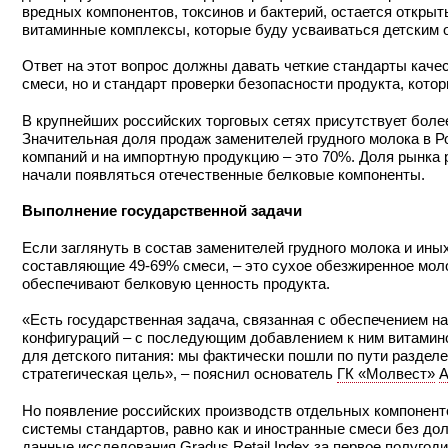
вредных компонентов, токсинов и бактерий, остается открыты
витаминные комплексы, которые буду усваиваться детским 
Ответ на этот вопрос должны давать четкие стандарты каче
смеси, но и стандарт проверки безопасности продукта, котор
В крупнейших российских торговых сетях присутствует более
Значительная доля продаж заменителей грудного молока в Р
компаний и на импортную продукцию – это 70%. Доля рынка р
начали появляться отечественные белковые компоненты.
Выполнение государственной задачи
Если заглянуть в состав заменителей грудного молока и ин
составляющие 49-69% смеси, – это сухое обезжиренное мол
обеспечивают белковую ценность продукта.
«Есть государственная задача, связанная с обеспечением н
конфигураций – с последующим добавлением к ним витамин
для детского питания: мы фактически пошли по пути раздел
стратегическая цель», – пояснил основатель
ГК «Молвест»
А
Но появление российских производств отдельных компоненто
системы стандартов, равно как и иностранные смеси без до
данные исследования
Gradus Retail Index
за первое полугоди