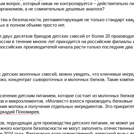
м вопрос, который никак не контролируется – действительно ли 
организмом, а не сомнительные дешевые аналоги?
ства и безопасности, регламентирующие не только стандарт каж
ых в полном объеме просто нет.
 двух десятков брендов детских смесей от более 20 производит
оссии в течение многих лет приходится на российские филиалы
оссийских производителей начала расти только последние два г
ых детских молочных смесей, можно увидеть, что ключевые ингр
око, концентрат сывороточных и молочных белков. Такие компо
аселения детским питанием, которое состоит из молочных белко
ов и микроэлементов. «Молвест» взялся производить белковы
ения молока и получения отдельных ингредиентов. Это приорите
ркадий Пономарев
.
в, подходящих для производства детского питания, не может р
лжного контроля безопасности не могут заполнять отечественны
е 2024 года. Фактически доля отечественной, известной еще с 