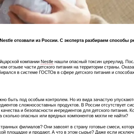
Nestle отозвали из России. С эксперта разбираем способы 
ейцарской компании
Nestle
нашли опасный токсин цереулид. Посл
ом отзыве части детского питания на территории страны. Оказа
збирался в системе ГОСТОв в сфере детского питания и способа
олжно быть под особым контролем. Но из вида зачастую упускаю
редиентов сложносоставных продуктов. В России отсутствует си
 качества и безопасности ингредиентов для детского питания. Ко
 а сколько опасных или вредных компонентов могли не найти?
транных филиалов? Они завозят в страну готовые смеси, котор
ой площадке и продают. А что в этом сырье? Даже если исключ