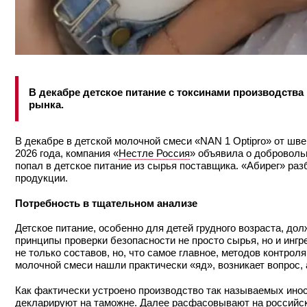
В декабре детское питание с токсинами производства 
рынка.
В декабре в детской молочной смеси «NAN 1 Optipro» от шв
2026 года, компания «
Нестле Россия
» объявила о добровольн
попал в детское питание из сырья поставщика. «Абирег» ра
продукции.
Потребность
в тщательном анализе
Детское питание, особенно для детей грудного возраста, д
принципы проверки безопасности не просто сырья, но и инг
не только составов, но, что самое главное, методов контроля
молочной смеси нашли практически «яд», возникает вопрос,
Как фактически устроено производство так называемых инос
декларируют на таможне. Далее расфасовывают на российск