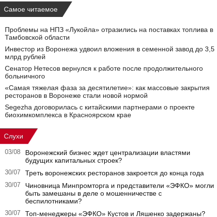
Самое читаемое
Проблемы на НПЗ «Лукойла» отразились на поставках топлива в
Тамбовской области
Инвестор из Воронежа удвоил вложения в семенной завод до 3,5
млрд рублей
Сенатор Нетесов вернулся к работе после продолжительного
больничного
«Самая тяжелая фаза за десятилетие»: как массовые закрытия
ресторанов в Воронеже стали новой нормой
Segezha договорилась с китайскими партнерами о проекте
биохимкомплекса в Красноярском крае
Слухи
03/08
Воронежский бизнес ждет централизации властями
будущих капитальных строек?
30/07
Треть воронежских ресторанов закроется до конца года
30/07
Чиновница Минпромторга и представители «ЭФКО» могли
быть замешаны в деле о мошенничестве с
беспилотниками?
30/07
Топ-менеджеры «ЭФКО» Кустов и Ляшенко задержаны?