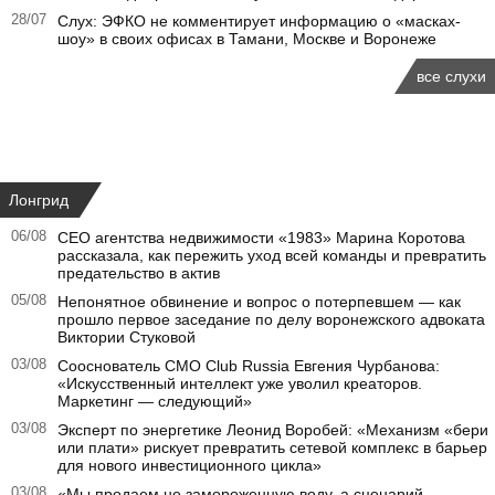
28/07
Слух: ЭФКО не комментирует информацию о «масках-
шоу» в своих офисах в Тамани, Москве и Воронеже
все слухи
Лонгрид
06/08
CEO агентства недвижимости «1983» Марина Коротова
рассказала, как пережить уход всей команды и превратить
предательство в актив
05/08
Непонятное обвинение и вопрос о потерпевшем — как
прошло первое заседание по делу воронежского адвоката
Виктории Стуковой
03/08
Сооснователь CMO Club Russia Евгения Чурбанова:
«Искусственный интеллект уже уволил креаторов.
Маркетинг — следующий»
03/08
Эксперт по энергетике Леонид Воробей: «Механизм «бери
или плати» рискует превратить сетевой комплекс в барьер
для нового инвестиционного цикла»
03/08
«Мы продаем не замороженную воду, а сценарий