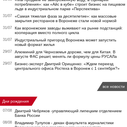
потребления»: как «Айс в кубе» строит бизнес на пищевом
льде в индустриальном парке «Перспектива»
31/07
«Самая тяжелая фаза за десятилетие»: как массовые
закрытия ресторанов в Воронеже стали новой нормой
31/07
Как воронежские заводы выживают на рынке подстанций:
кооперация вместо полного цикла
31/07
Индустриальный пригород Воронежа может запустить
новый формат жилья
29/07
Алюминий для Черноземья дороже, чем для Китая. В
августе ФАС решит, менять ли формулу цены РУСАЛа
29/07
Бизнес-эксперт Дмитрий Орищенко: «Ждем переезд
центрального офиса Ростеха в Воронеж с 1 сентября?»
все новости
Дни рождения
07/08
Дмитрий Чебряков -управляющий липецким отделением
Банка России
08/08
Владимир Тулупов - декан факультета журналистики