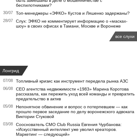
быть замешаны в деле о мошенничестве с
беспилотниками?
30/07
Топ-менеджеры «ЭФКО» Кустов и Ляшенко задержаны?
28/07
Слух: ЭФКО не комментирует информацию о «масках-
шоу» в своих офисах в Тамани, Москве и Воронеже
все слухи
Лонгрид
07/08
Топливный кризис как инструмент передела рынка АЗС
06/08
CEO агентства недвижимости «1983» Марина Коротова
рассказала, как пережить уход всей команды и превратить
предательство в актив
05/08
Непонятное обвинение и вопрос о потерпевшем — как
прошло первое заседание по делу воронежского адвоката
Виктории Стуковой
03/08
Сооснователь CMO Club Russia Евгения Чурбанова:
«Искусственный интеллект уже уволил креаторов.
Маркетинг — следующий»