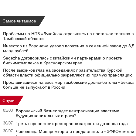
Самое читаемое
Проблемы на НПЗ «Лукойла» отразились на поставках топлива в
Тамбовской области
Инвестор из Воронежа удвоил вложения в семенной завод до 3,5
млрд рублей
Segezha договорилась с китайскими партнерами о проекте
биохимкомплекса в Красноярском крае
После выкриков глав на заседаниях правительства Курской
области власти официально закрепляют их прямую трансляцию
Прославившиеся на весь мир тамбовские дроны-батоны «Бекас»
больше не выпускают в России
Слухи
03/08
Воронежский бизнес ждет централизации властями
будущих капитальных строек?
30/07
Треть воронежских ресторанов закроется до конца года
30/07
Чиновница Минпромторга и представители «ЭФКО» могли