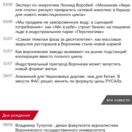
03/08
Эксперт по энергетике Леонид Воробей: «Механизм «бери
или плати» рискует превратить сетевой комплекс в барьер
для нового инвестиционного цикла»
03/08
«Мы продаем не замороженную воду, а сценарий
потребления»: как «Айс в кубе» строит бизнес на пищевом
льде в индустриальном парке «Перспектива»
31/07
«Самая тяжелая фаза за десятилетие»: как массовые
закрытия ресторанов в Воронеже стали новой нормой
31/07
Как воронежские заводы выживают на рынке подстанций:
кооперация вместо полного цикла
31/07
Индустриальный пригород Воронежа может запустить
новый формат жилья
29/07
Алюминий для Черноземья дороже, чем для Китая. В
августе ФАС решит, менять ли формулу цены РУСАЛа
все новости
Дни рождения
08/08
Владимир Тулупов - декан факультета журналистики
Воронежского государственного университета