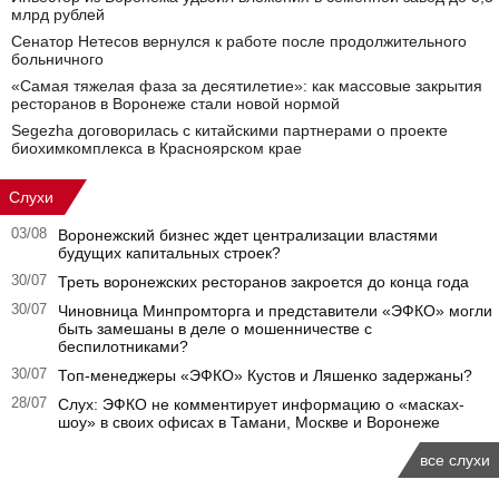
млрд рублей
Сенатор Нетесов вернулся к работе после продолжительного
больничного
«Самая тяжелая фаза за десятилетие»: как массовые закрытия
ресторанов в Воронеже стали новой нормой
Segezha договорилась с китайскими партнерами о проекте
биохимкомплекса в Красноярском крае
Слухи
03/08
Воронежский бизнес ждет централизации властями
будущих капитальных строек?
30/07
Треть воронежских ресторанов закроется до конца года
30/07
Чиновница Минпромторга и представители «ЭФКО» могли
быть замешаны в деле о мошенничестве с
беспилотниками?
30/07
Топ-менеджеры «ЭФКО» Кустов и Ляшенко задержаны?
28/07
Слух: ЭФКО не комментирует информацию о «масках-
шоу» в своих офисах в Тамани, Москве и Воронеже
все слухи