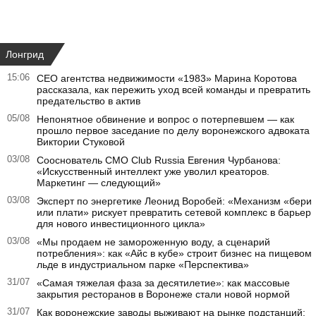
Лонгрид
15:06
CEO агентства недвижимости «1983» Марина Коротова
рассказала, как пережить уход всей команды и превратить
предательство в актив
05/08
Непонятное обвинение и вопрос о потерпевшем — как
прошло первое заседание по делу воронежского адвоката
Виктории Стуковой
03/08
Сооснователь CMO Club Russia Евгения Чурбанова:
«Искусственный интеллект уже уволил креаторов.
Маркетинг — следующий»
03/08
Эксперт по энергетике Леонид Воробей: «Механизм «бери
или плати» рискует превратить сетевой комплекс в барьер
для нового инвестиционного цикла»
03/08
«Мы продаем не замороженную воду, а сценарий
потребления»: как «Айс в кубе» строит бизнес на пищевом
льде в индустриальном парке «Перспектива»
31/07
«Самая тяжелая фаза за десятилетие»: как массовые
закрытия ресторанов в Воронеже стали новой нормой
31/07
Как воронежские заводы выживают на рынке подстанций: