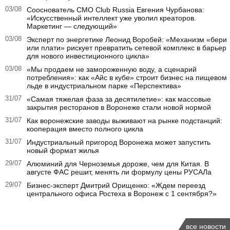
03/08
Сооснователь CMO Club Russia Евгения Чурбанова:
«Искусственный интеллект уже уволил креаторов.
Маркетинг — следующий»
03/08
Эксперт по энергетике Леонид Воробей: «Механизм «бери
или плати» рискует превратить сетевой комплекс в барьер
для нового инвестиционного цикла»
03/08
«Мы продаем не замороженную воду, а сценарий
потребления»: как «Айс в кубе» строит бизнес на пищевом
льде в индустриальном парке «Перспектива»
31/07
«Самая тяжелая фаза за десятилетие»: как массовые
закрытия ресторанов в Воронеже стали новой нормой
31/07
Как воронежские заводы выживают на рынке подстанций:
кооперация вместо полного цикла
31/07
Индустриальный пригород Воронежа может запустить
новый формат жилья
29/07
Алюминий для Черноземья дороже, чем для Китая. В
августе ФАС решит, менять ли формулу цены РУСАЛа
29/07
Бизнес-эксперт Дмитрий Орищенко: «Ждем переезд
центрального офиса Ростеха в Воронеж с 1 сентября?»
все новости