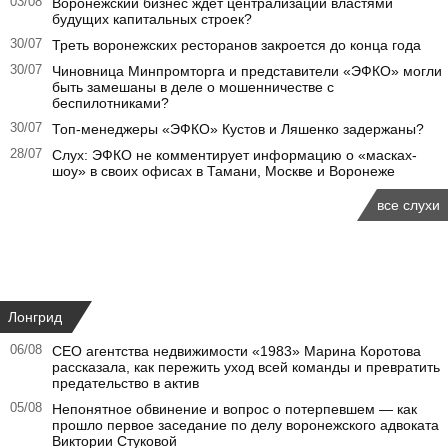
03/08
Воронежский бизнес ждет централизации властями
будущих капитальных строек?
30/07
Треть воронежских ресторанов закроется до конца года
30/07
Чиновница Минпромторга и представители «ЭФКО» могли
быть замешаны в деле о мошенничестве с
беспилотниками?
30/07
Топ-менеджеры «ЭФКО» Кустов и Ляшенко задержаны?
28/07
Слух: ЭФКО не комментирует информацию о «масках-
шоу» в своих офисах в Тамани, Москве и Воронеже
все слухи
Лонгрид
06/08
CEO агентства недвижимости «1983» Марина Коротова
рассказала, как пережить уход всей команды и превратить
предательство в актив
05/08
Непонятное обвинение и вопрос о потерпевшем — как
прошло первое заседание по делу воронежского адвоката
Виктории Стуковой