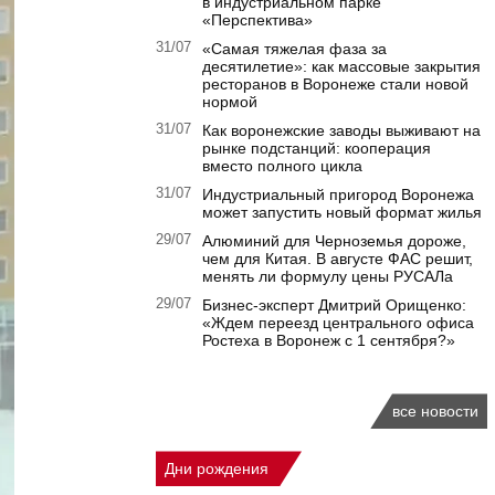
в индустриальном парке
«Перспектива»
31/07
«Самая тяжелая фаза за
десятилетие»: как массовые закрытия
ресторанов в Воронеже стали новой
нормой
31/07
Как воронежские заводы выживают на
рынке подстанций: кооперация
вместо полного цикла
31/07
Индустриальный пригород Воронежа
может запустить новый формат жилья
29/07
Алюминий для Черноземья дороже,
чем для Китая. В августе ФАС решит,
менять ли формулу цены РУСАЛа
29/07
Бизнес-эксперт Дмитрий Орищенко:
«Ждем переезд центрального офиса
Ростеха в Воронеж с 1 сентября?»
все новости
Дни рождения