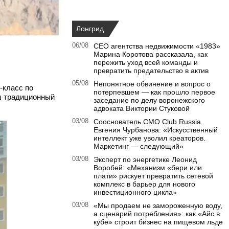
Лонгрид
06/08
CEO агентства недвижимости «1983»
Марина Коротова рассказала, как
пережить уход всей команды и
превратить предательство в актив
05/08
Непонятное обвинение и вопрос о
-класс по
потерпевшем — как прошло первое
аш традиционный
заседание по делу воронежского
адвоката Виктории Стуковой
03/08
Сооснователь CMO Club Russia
Евгения Чурбанова: «Искусственный
интеллект уже уволил креаторов.
Маркетинг — следующий»
03/08
Эксперт по энергетике Леонид
Воробей: «Механизм «бери или
плати» рискует превратить сетевой
комплекс в барьер для нового
инвестиционного цикла»
03/08
«Мы продаем не замороженную воду,
а сценарий потребления»: как «Айс в
кубе» строит бизнес на пищевом льде