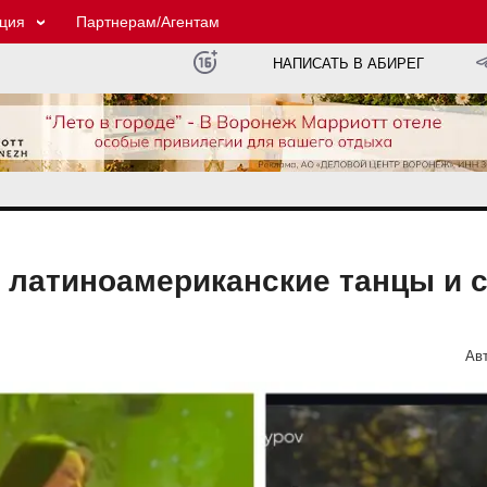
ция
Партнерам/Агентам
НАПИСАТЬ В АБИРЕГ
, латиноамериканские танцы и 
Авт