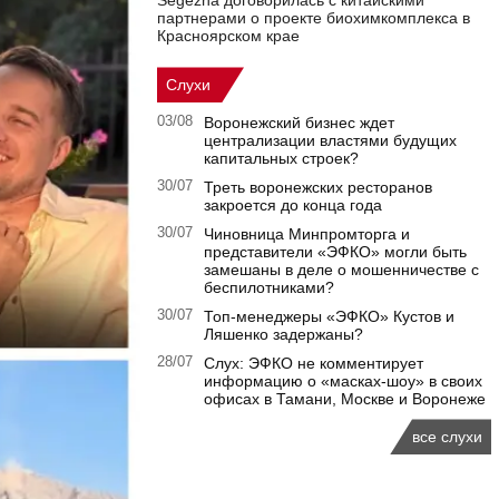
Segezha договорилась с китайскими
партнерами о проекте биохимкомплекса в
Красноярском крае
Слухи
03/08
Воронежский бизнес ждет
централизации властями будущих
капитальных строек?
30/07
Треть воронежских ресторанов
закроется до конца года
30/07
Чиновница Минпромторга и
представители «ЭФКО» могли быть
замешаны в деле о мошенничестве с
беспилотниками?
30/07
Топ-менеджеры «ЭФКО» Кустов и
Ляшенко задержаны?
28/07
Слух: ЭФКО не комментирует
информацию о «масках-шоу» в своих
офисах в Тамани, Москве и Воронеже
все слухи