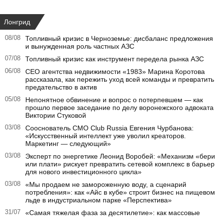
Лонгрид
08/08
Топливный кризис в Черноземье: дисбаланс предложения
и вынужденная роль частных АЗС
07/08
Топливный кризис как инструмент передела рынка АЗС
06/08
CEO агентства недвижимости «1983» Марина Коротова
рассказала, как пережить уход всей команды и превратить
предательство в актив
05/08
Непонятное обвинение и вопрос о потерпевшем — как
прошло первое заседание по делу воронежского адвоката
Виктории Стуковой
03/08
Сооснователь CMO Club Russia Евгения Чурбанова:
«Искусственный интеллект уже уволил креаторов.
Маркетинг — следующий»
03/08
Эксперт по энергетике Леонид Воробей: «Механизм «бери
или плати» рискует превратить сетевой комплекс в барьер
для нового инвестиционного цикла»
03/08
«Мы продаем не замороженную воду, а сценарий
потребления»: как «Айс в кубе» строит бизнес на пищевом
льде в индустриальном парке «Перспектива»
31/07
«Самая тяжелая фаза за десятилетие»: как массовые