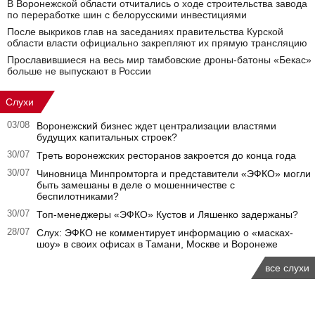
В Воронежской области отчитались о ходе строительства завода
по переработке шин с белорусскими инвестициями
После выкриков глав на заседаниях правительства Курской
области власти официально закрепляют их прямую трансляцию
Прославившиеся на весь мир тамбовские дроны-батоны «Бекас»
больше не выпускают в России
Слухи
03/08
Воронежский бизнес ждет централизации властями
будущих капитальных строек?
30/07
Треть воронежских ресторанов закроется до конца года
30/07
Чиновница Минпромторга и представители «ЭФКО» могли
быть замешаны в деле о мошенничестве с
беспилотниками?
30/07
Топ-менеджеры «ЭФКО» Кустов и Ляшенко задержаны?
28/07
Слух: ЭФКО не комментирует информацию о «масках-
шоу» в своих офисах в Тамани, Москве и Воронеже
все слухи