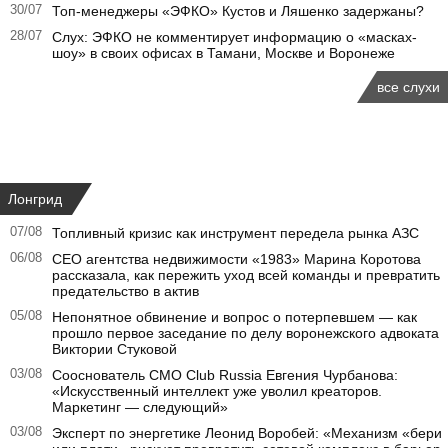
30/07
Топ-менеджеры «ЭФКО» Кустов и Ляшенко задержаны?
28/07
Слух: ЭФКО не комментирует информацию о «масках-
шоу» в своих офисах в Тамани, Москве и Воронеже
все слухи
Лонгрид
07/08
Топливный кризис как инструмент передела рынка АЗС
06/08
CEO агентства недвижимости «1983» Марина Коротова
рассказала, как пережить уход всей команды и превратить
предательство в актив
05/08
Непонятное обвинение и вопрос о потерпевшем — как
прошло первое заседание по делу воронежского адвоката
Виктории Стуковой
03/08
Сооснователь CMO Club Russia Евгения Чурбанова:
«Искусственный интеллект уже уволил креаторов.
Маркетинг — следующий»
03/08
Эксперт по энергетике Леонид Воробей: «Механизм «бери