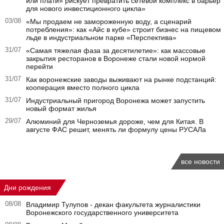
или плати» рискует превратить сетевой комплекс в барьер
для нового инвестиционного цикла»
03/08
«Мы продаем не замороженную воду, а сценарий
потребления»: как «Айс в кубе» строит бизнес на пищевом
льде в индустриальном парке «Перспектива»
31/07
«Самая тяжелая фаза за десятилетие»: как массовые
закрытия ресторанов в Воронеже стали новой нормой
перейти
31/07
Как воронежские заводы выживают на рынке подстанций:
кооперация вместо полного цикла
31/07
Индустриальный пригород Воронежа может запустить
новый формат жилья
29/07
Алюминий для Черноземья дороже, чем для Китая. В
августе ФАС решит, менять ли формулу цены РУСАЛа
все новости
Дни рождения
08/08
Владимир Тулупов - декан факультета журналистики
Воронежского государственного университета