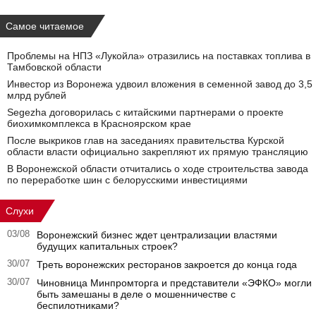
Самое читаемое
Проблемы на НПЗ «Лукойла» отразились на поставках топлива в
Тамбовской области
Инвестор из Воронежа удвоил вложения в семенной завод до 3,5
млрд рублей
Segezha договорилась с китайскими партнерами о проекте
биохимкомплекса в Красноярском крае
После выкриков глав на заседаниях правительства Курской
области власти официально закрепляют их прямую трансляцию
В Воронежской области отчитались о ходе строительства завода
по переработке шин с белорусскими инвестициями
Слухи
03/08
Воронежский бизнес ждет централизации властями
будущих капитальных строек?
30/07
Треть воронежских ресторанов закроется до конца года
30/07
Чиновница Минпромторга и представители «ЭФКО» могли
быть замешаны в деле о мошенничестве с
беспилотниками?