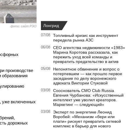
Лонгрид
фото: сайт РЭО
07/08
Топливный кризис как инструмент
передела рынка АЗС
06/08
CEO агентства недвижимости «1983»
Марина Коротова рассказала, как
фосфорных
пережить уход всей команды и
превратить предательство в актив
05/08
Непонятное обвинение и вопрос о
ри производстве
потерпевшем — как прошло первое
и образования
заседание по делу воронежского
адвоката Виктории Стуковой
мулированию
03/08
Сооснователь CMO Club Russia
Евгения Чурбанова: «Искусственный
интеллект уже уволил креаторов.
е, уже включенных
Маркетинг — следующий»
03/08
Эксперт по энергетике Леонид
Воробей: «Механизм «бери или
брений,
плати» рискует превратить сетевой
ость дорожных
комплекс в барьер для нового