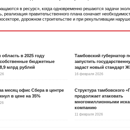
ращаются в ресурс», когда одновременно решаются задачи эколо
, реализация правительственного плана означает необходимост
росекторе, дорожном строительстве и при рекультивации наруш
 область в 2025 году
Тамбовский губернатор 
 собственные бюджетные
запустить государственну
8,9 млрд рублей
задаст новый стандарт 
026
16 февраля 2026
за месяц офис Сбера в центре
Структура тамбовского «
хнул в цене на 35%
продолжает атаковать
многомиллионными иска
026
компанию
11 февраля 2026