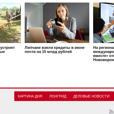
оустроят
Липчане взяли кредиты в июне
На регион
вые
почти на 15 млрд рублей
междунаро
вместе» о
Нововорон
КАРТИНА ДНЯ
ЛОНГРИД
ДЕЛОВЫЕ НОВОСТИ