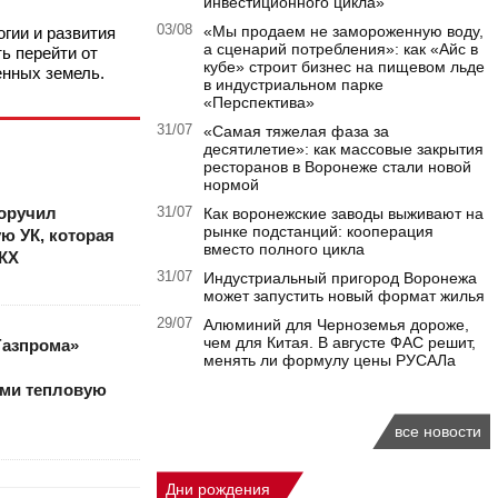
инвестиционного цикла»
03/08
«Мы продаем не замороженную воду,
гии и развития
а сценарий потребления»: как «Айс в
ь перейти от
кубе» строит бизнес на пищевом льде
енных земель.
в индустриальном парке
«Перспектива»
31/07
«Самая тяжелая фаза за
десятилетие»: как массовые закрытия
ресторанов в Воронеже стали новой
нормой
поручил
31/07
Как воронежские заводы выживают на
рынке подстанций: кооперация
ю УК, которая
вместо полного цикла
ЖКХ
31/07
Индустриальный пригород Воронежа
может запустить новый формат жилья
29/07
Алюминий для Черноземья дороже,
чем для Китая. В августе ФАС решит,
Газпрома»
менять ли формулу цены РУСАЛа
ми тепловую
все новости
Дни рождения