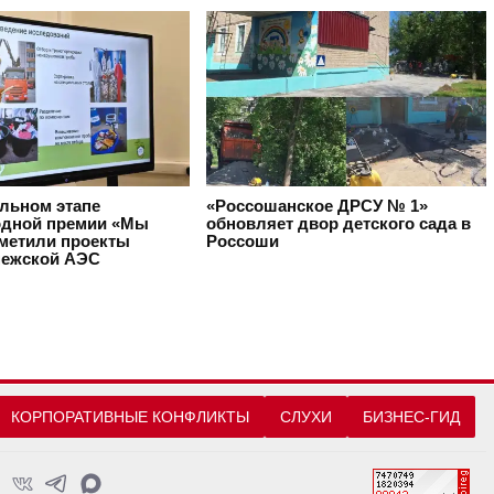
альном этапе
«Россошанское ДРСУ № 1»
дной премии «Мы
обновляет двор детского сада в
тметили проекты
Россоши
ежской АЭС
КОРПОРАТИВНЫЕ КОНФЛИКТЫ
СЛУХИ
БИЗНЕС-ГИД