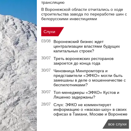
трансляцию
В Воронежской области отчитались о ходе
строительства завода по переработке шин с
белорусскими инвестициями
Слухи
03/08
Воронежский бизнес ждет
централизации властями будущих
капитальных строек?
30/07
Треть воронежских ресторанов
закроется до конца года
30/07
Чиновница Минпромторга и
представители «ЭФКО» могли быть
замешаны в деле о мошенничестве с
беспилотниками?
30/07
Топ-менеджеры «ЭФКО» Кустов и
Ляшенко задержаны?
28/07
Слух: ЭФКО не комментирует
информацию о «масках-шоу» в своих
офисах в Тамани, Москве и Воронеже
все слухи