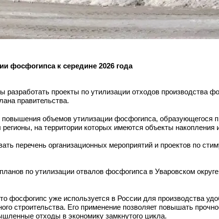
ии фосфогипса к середине 2026 года
ны разработать проекты по утилизации отходов производства 
лана правительства.
 повышения объемов утилизации фосфогипса, образующегося п
 регионы, на территории которых имеются объекты накопления 
вать перечень организационных мероприятий и проектов по сти
 планов по утилизации отвалов фосфогипса в Уваровском округ
то фосфогипс уже используется в России для производства удо
ного строительства. Его применение позволяет повышать прочн
ышленные отходы в экономику замкнутого цикла.