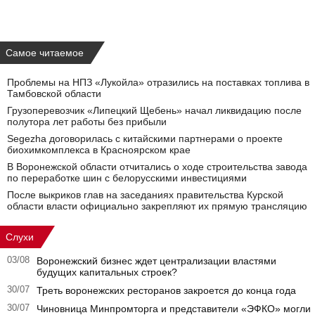
Самое читаемое
Проблемы на НПЗ «Лукойла» отразились на поставках топлива в
Тамбовской области
Грузоперевозчик «Липецкий Щебень» начал ликвидацию после
полутора лет работы без прибыли
Segezha договорилась с китайскими партнерами о проекте
биохимкомплекса в Красноярском крае
В Воронежской области отчитались о ходе строительства завода
по переработке шин с белорусскими инвестициями
После выкриков глав на заседаниях правительства Курской
области власти официально закрепляют их прямую трансляцию
Слухи
03/08
Воронежский бизнес ждет централизации властями
будущих капитальных строек?
30/07
Треть воронежских ресторанов закроется до конца года
30/07
Чиновница Минпромторга и представители «ЭФКО» могли