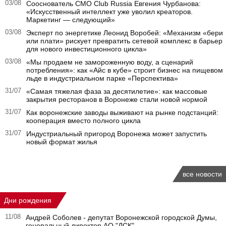
03/08
Сооснователь CMO Club Russia Евгения Чурбанова:
«Искусственный интеллект уже уволил креаторов.
Маркетинг — следующий»
03/08
Эксперт по энергетике Леонид Воробей: «Механизм «бери
или плати» рискует превратить сетевой комплекс в барьер
для нового инвестиционного цикла»
03/08
«Мы продаем не замороженную воду, а сценарий
потребления»: как «Айс в кубе» строит бизнес на пищевом
льде в индустриальном парке «Перспектива»
31/07
«Самая тяжелая фаза за десятилетие»: как массовые
закрытия ресторанов в Воронеже стали новой нормой
31/07
Как воронежские заводы выживают на рынке подстанций:
кооперация вместо полного цикла
31/07
Индустриальный пригород Воронежа может запустить
новый формат жилья
все новости
Дни рождения
11/08
Андрей Соболев - депутат Воронежской городской Думы,
генеральный директор АО "ДСК"