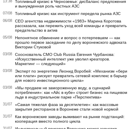
13:38
Топливный кризис в Черноземье: дисбаланс предложения
и вынужденная роль частных АЗС
07/08
Топливный кризис как инструмент передела рынка АЗС
06/08
CEO агентства недвижимости «1983» Марина Коротова
рассказала, как пережить уход всей команды и превратить
предательство в актив
05/08
Непонятное обвинение и вопрос о потерпевшем — как
прошло первое заседание по делу воронежского адвоката
Виктории Стуковой
03/08
Сооснователь CMO Club Russia Евгения Чурбанова:
«Искусственный интеллект уже уволил креаторов.
Маркетинг — следующий»
03/08
Эксперт по энергетике Леонид Воробей: «Механизм «бери
или плати» рискует превратить сетевой комплекс в барьер
для нового инвестиционного цикла»
03/08
«Мы продаем не замороженную воду, а сценарий
потребления»: как «Айс в кубе» строит бизнес на пищевом
льде в индустриальном парке «Перспектива»
31/07
«Самая тяжелая фаза за десятилетие»: как массовые
закрытия ресторанов в Воронеже стали новой нормой
31/07
Как воронежские заводы выживают на рынке подстанций:
кооперация вместо полного цикла
31/07
Индустриальный пригород Воронежа может запустить