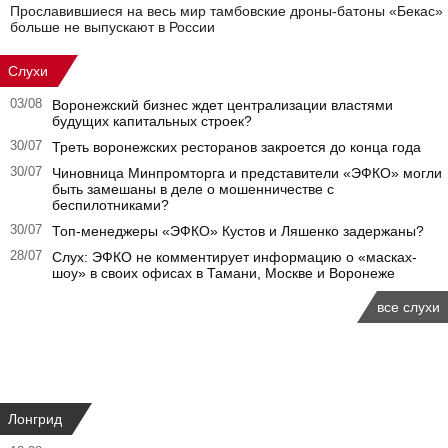
Прославившиеся на весь мир тамбовские дроны-батоны «Бекас»
больше не выпускают в России
Слухи
03/08
Воронежский бизнес ждет централизации властями
будущих капитальных строек?
30/07
Треть воронежских ресторанов закроется до конца года
30/07
Чиновница Минпромторга и представители «ЭФКО» могли
быть замешаны в деле о мошенничестве с
беспилотниками?
30/07
Топ-менеджеры «ЭФКО» Кустов и Ляшенко задержаны?
28/07
Слух: ЭФКО не комментирует информацию о «масках-
шоу» в своих офисах в Тамани, Москве и Воронеже
все слухи
Лонгрид