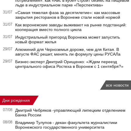
потребления»: как «Айс в кубе» строит бизнес на пищевом
льде в индустриальном парке «Перспектива»
31/07
«Самая тяжелая фаза за десятилетие»: как массовые
закрытия ресторанов в Воронеже стали новой нормой
31/07
Как воронежские заводы выживают на рынке подстанций:
кооперация вместо полного цикла
31/07
Индустриальный пригород Воронежа может запустить
новый формат жилья
29/07
Алюминий для Черноземья дороже, чем для Китая. В
августе ФАС решит, менять ли формулу цены РУСАЛа
29/07
Бизнес-эксперт Дмитрий Орищенко: «Ждем переезд
центрального офиса Ростеха в Воронеж с 1 сентября?»
все новости
Дни рождения
07/08
Дмитрий Чебряков -управляющий липецким отделением
Банка России
08/08
Владимир Тулупов - декан факультета журналистики
Воронежского государственного университета