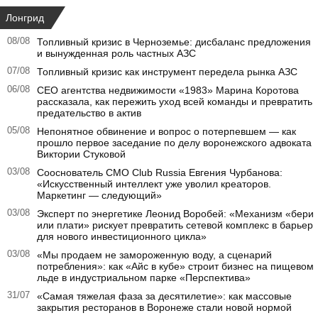
Лонгрид
08/08
Топливный кризис в Черноземье: дисбаланс предложения
и вынужденная роль частных АЗС
07/08
Топливный кризис как инструмент передела рынка АЗС
06/08
CEO агентства недвижимости «1983» Марина Коротова
рассказала, как пережить уход всей команды и превратить
предательство в актив
05/08
Непонятное обвинение и вопрос о потерпевшем — как
прошло первое заседание по делу воронежского адвоката
Виктории Стуковой
03/08
Сооснователь CMO Club Russia Евгения Чурбанова:
«Искусственный интеллект уже уволил креаторов.
Маркетинг — следующий»
03/08
Эксперт по энергетике Леонид Воробей: «Механизм «бери
или плати» рискует превратить сетевой комплекс в барьер
для нового инвестиционного цикла»
03/08
«Мы продаем не замороженную воду, а сценарий
потребления»: как «Айс в кубе» строит бизнес на пищевом
льде в индустриальном парке «Перспектива»
31/07
«Самая тяжелая фаза за десятилетие»: как массовые
закрытия ресторанов в Воронеже стали новой нормой