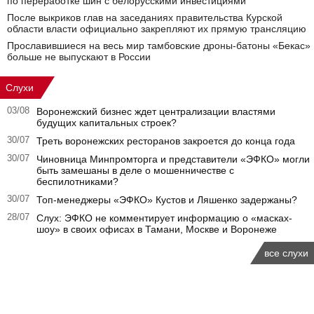
по переработке шин с белорусскими инвестициями
После выкриков глав на заседаниях правительства Курской
области власти официально закрепляют их прямую трансляцию
Прославившиеся на весь мир тамбовские дроны-батоны «Бекас»
больше не выпускают в России
Слухи
03/08
Воронежский бизнес ждет централизации властями
будущих капитальных строек?
30/07
Треть воронежских ресторанов закроется до конца года
30/07
Чиновница Минпромторга и представители «ЭФКО» могли
быть замешаны в деле о мошенничестве с
беспилотниками?
30/07
Топ-менеджеры «ЭФКО» Кустов и Ляшенко задержаны?
28/07
Слух: ЭФКО не комментирует информацию о «масках-
шоу» в своих офисах в Тамани, Москве и Воронеже
все слухи