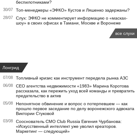
беспилотниками?
30/07
Топ-менеджеры «ЭФКО» Кустов и Ляшенко задержаны?
28/07
Слух: ЭФКО не комментирует информацию о «масках-
шоу» в своих офисах в Тамани, Москве и Воронеже
все слухи
Лонгрид
07/08
Топливный кризис как инструмент передела рынка АЗС
06/08
CEO агентства недвижимости «1983» Марина Коротова
рассказала, как пережить уход всей команды и превратить
предательство в актив
05/08
Непонятное обвинение и вопрос о потерпевшем — как
прошло первое заседание по делу воронежского адвоката
Виктории Стуковой
03/08
Сооснователь CMO Club Russia Евгения Чурбанова:
«Искусственный интеллект уже уволил креаторов.
Маркетинг — следующий»