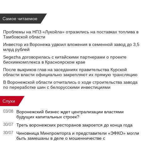
Самое читаемое
Проблемы на НПЗ «Лукойла» отразились на поставках топлива в
Тамбовской области
Инвестор из Воронежа удвоил вложения в семенной завод до 3,5
млрд рублей
Segezha договорилась с китайскими партнерами о проекте
биохимкомплекса в Красноярском крае
После выкриков глав на заседаниях правительства Курской
области власти официально закрепляют их прямую трансляцию
В Воронежской области отчитались о ходе строительства завода
по переработке шин с белорусскими инвестициями
Слухи
03/08
Воронежский бизнес ждет централизации властями
будущих капитальных строек?
30/07
Треть воронежских ресторанов закроется до конца года
30/07
Чиновница Минпромторга и представители «ЭФКО» могли
быть замешаны в деле о мошенничестве с