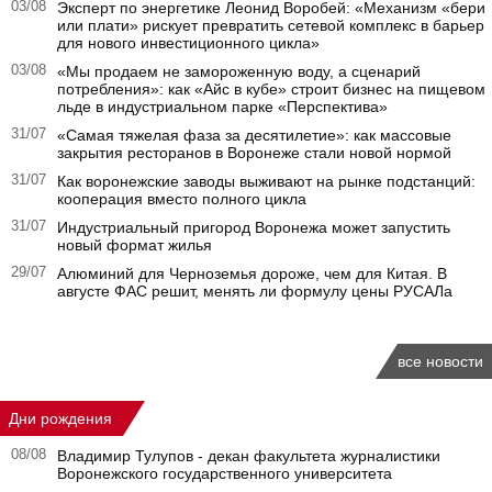
03/08
Эксперт по энергетике Леонид Воробей: «Механизм «бери
или плати» рискует превратить сетевой комплекс в барьер
для нового инвестиционного цикла»
03/08
«Мы продаем не замороженную воду, а сценарий
потребления»: как «Айс в кубе» строит бизнес на пищевом
льде в индустриальном парке «Перспектива»
31/07
«Самая тяжелая фаза за десятилетие»: как массовые
закрытия ресторанов в Воронеже стали новой нормой
31/07
Как воронежские заводы выживают на рынке подстанций:
кооперация вместо полного цикла
31/07
Индустриальный пригород Воронежа может запустить
новый формат жилья
29/07
Алюминий для Черноземья дороже, чем для Китая. В
августе ФАС решит, менять ли формулу цены РУСАЛа
все новости
Дни рождения
08/08
Владимир Тулупов - декан факультета журналистики
Воронежского государственного университета