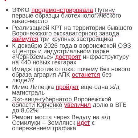
ЭФКО
продемонстрировала
Путину
первые образцы биотехнологического
какао-масло
Реализацией КРТ на территории бывшего
Воронежского экскаваторного завода
займутся
три крупных застройщика
К декабрю 2026 года в воронежской
ОЭЗ
«Центр»
и индустриальном парке
«
Черноземье
»
достроят
инфраструктуру
на 440 новых гектарах
Имидж против оттока: почему без нового
образа агрария АПК
останется
без
людей?
Мимо Липецка
пройдет
еще одна ж/д
магистраль
Экс-вице-губернатор
Воронежской
области
Юрченко
увеличил
долю в ВТБ
до 8,02%
Ремонт моста через Ведугу на а/д
Семилуки –
Землянск
идет
с
опережением графика