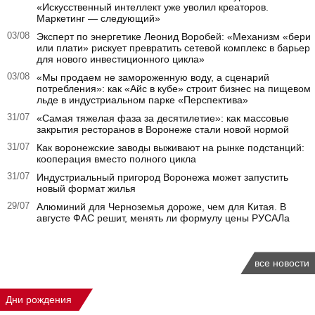
«Искусственный интеллект уже уволил креаторов.
Маркетинг — следующий»
03/08
Эксперт по энергетике Леонид Воробей: «Механизм «бери
или плати» рискует превратить сетевой комплекс в барьер
для нового инвестиционного цикла»
03/08
«Мы продаем не замороженную воду, а сценарий
потребления»: как «Айс в кубе» строит бизнес на пищевом
льде в индустриальном парке «Перспектива»
31/07
«Самая тяжелая фаза за десятилетие»: как массовые
закрытия ресторанов в Воронеже стали новой нормой
31/07
Как воронежские заводы выживают на рынке подстанций:
кооперация вместо полного цикла
31/07
Индустриальный пригород Воронежа может запустить
новый формат жилья
29/07
Алюминий для Черноземья дороже, чем для Китая. В
августе ФАС решит, менять ли формулу цены РУСАЛа
все новости
Дни рождения