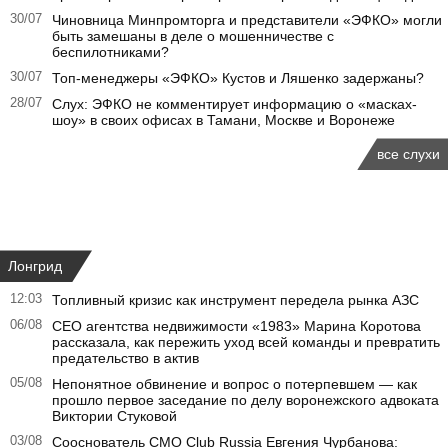
30/07
Чиновница Минпромторга и представители «ЭФКО» могли
быть замешаны в деле о мошенничестве с
беспилотниками?
30/07
Топ-менеджеры «ЭФКО» Кустов и Ляшенко задержаны?
28/07
Слух: ЭФКО не комментирует информацию о «масках-
шоу» в своих офисах в Тамани, Москве и Воронеже
все слухи
Лонгрид
12:03
Топливный кризис как инструмент передела рынка АЗС
06/08
CEO агентства недвижимости «1983» Марина Коротова
рассказала, как пережить уход всей команды и превратить
предательство в актив
05/08
Непонятное обвинение и вопрос о потерпевшем — как
прошло первое заседание по делу воронежского адвоката
Виктории Стуковой
03/08
Сооснователь CMO Club Russia Евгения Чурбанова: