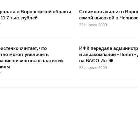
рплата в Воронежской области
Стоимость жилья в Ворон
11,7 тыс. рублей
самой высокой в Черноз
9
23 апреля 2009
истенко считает, что
ИФК передала администр
тво может увеличить
и авиакомпании «Полет»
вание лизинговых платежей
на ВАСО Ил-96
ниям
23 апреля 2009
9