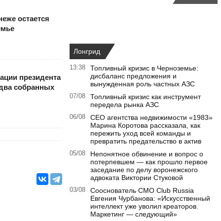
еже остается
емье
Лонгрид
13:38
Топливный кризис в Черноземье:
дисбаланс предложения и
ации президента
вынужденная роль частных АЗС
 два собранных
07/08
Топливный кризис как инструмент
передела рынка АЗС
06/08
CEO агентства недвижимости «1983»
Марина Коротова рассказала, как
пережить уход всей команды и
превратить предательство в актив
05/08
Непонятное обвинение и вопрос о
потерпевшем — как прошло первое
заседание по делу воронежского
адвоката Виктории Стуковой
03/08
Сооснователь CMO Club Russia
Евгения Чурбанова: «Искусственный
интеллект уже уволил креаторов.
Маркетинг — следующий»