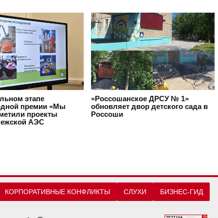
альном этапе
«Россошанское ДРСУ № 1»
дной премии «Мы
обновляет двор детского сада в
тметили проекты
Россоши
ежской АЭС
КОРПОРАТИВНЫЕ КОНФЛИКТЫ
СЛУХИ
БИЗНЕС-ГИД