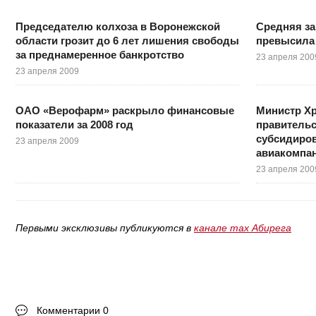
Председателю колхоза в Воронежской
Средняя за
области грозит до 6 лет лишения свободы
превысила 
за преднамеренное банкротство
23 апреля 200
23 апреля 2009
ОАО «Верофарм» раскрыло финансовые
Министр Хр
показатели за 2008 год
правительс
субсидиро
23 апреля 2009
авиакомпа
23 апреля 200
Первыми эксклюзивы публикуются в
канале max Абирега
Комментарии 0