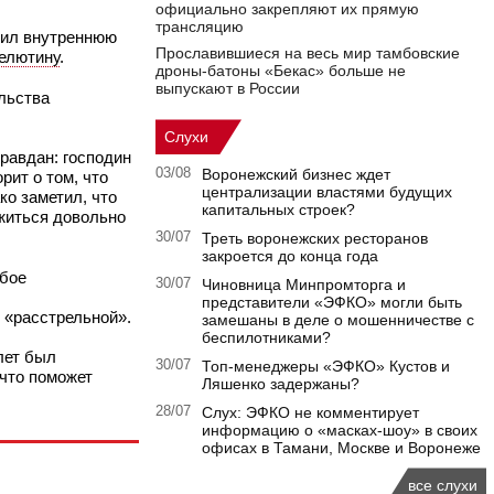
официально закрепляют их прямую
трансляцию
ил внутреннюю
Прославившиеся на весь мир тамбовские
елютину
.
дроны-батоны «Бекас» больше не
выпускают в России
льства
Слухи
правдан: господин
03/08
Воронежский бизнес ждет
рит о том, что
централизации властями будущих
ко заметил, что
капитальных строек?
житься довольно
30/07
Треть воронежских ресторанов
закроется до конца года
обое
30/07
Чиновница Минпромторга и
представители «ЭФКО» могли быть
 «расстрельной».
замешаны в деле о мошенничестве с
беспилотниками?
лет был
30/07
Топ-менеджеры «ЭФКО» Кустов и
 что поможет
Ляшенко задержаны?
28/07
Слух: ЭФКО не комментирует
информацию о «масках-шоу» в своих
офисах в Тамани, Москве и Воронеже
все слухи