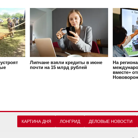
оустроят
Липчане взяли кредиты в июне
На регион
вые
почти на 15 млрд рублей
междунаро
вместе» о
Нововорон
КАРТИНА ДНЯ
ЛОНГРИД
ДЕЛОВЫЕ НОВОСТИ