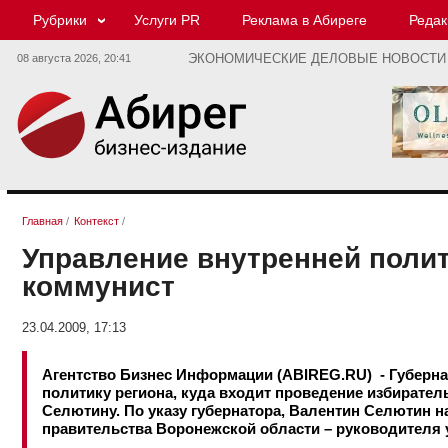
Рубрики
Услуги PR
Реклама в Абиреге
Редак
08 августа 2026,
20:41
ЭКОНОМИЧЕСКИЕ ДЕЛОВЫЕ НОВОСТИ
Главная
/
Контекст
/
Управление внутренней поли
коммунист
23.04.2009, 17:13
Агентство Бизнес Информации (ABIREG.RU) - Губерн
политику региона, куда входит проведение избирате
Селютину. По указу губернатора, Валентин Селютин н
правительства Воронежской области – руководителя 