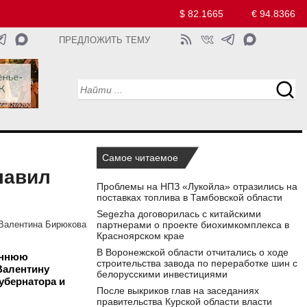
$ 82.1665
€ 94.8366
ПРЕДЛОЖИТЬ ТЕМУ
Самое читаемое
лавил
Проблемы на НПЗ «Лукойла» отразились на
поставках топлива в Тамбовской области
Segezha договорилась с китайскими
партнерами о проекте биохимкомплекса в
Валентина Бирюкова
Красноярском крае
В Воронежской области отчитались о ходе
еннюю
строительства завода по переработке шин с
Валентину
белорусскими инвестициями
убернатора и
После выкриков глав на заседаниях
правительства Курской области власти