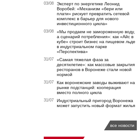
03/08
Эксперт по энергетике Леонид
Воробей: «Механизм «бери или
плати» рискует превратить сетевой
комплекс в барьер для нового
инвестиционного цикла»
03/08
«Мы продаем не замороженную воду,
а сценарий потребления»: как «Айс в
кубе» строит бизнес на пищевом льде
в индустриальном парке
«Перспектива»
31/07
«Самая тяжелая фаза за
десятилетие»: как массовые закрытия
ресторанов в Воронеже стали новой
нормой
31/07
Как воронежские заводы выживают на
рынке подстанций: кооперация
вместо полного цикла
31/07
Индустриальный пригород Воронежа
может запустить новый формат жилья
все новости