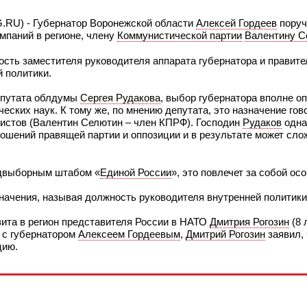
G.RU) - Губернатор Воронежской области
Алексей Гордеев
поруч
мпаний в регионе, члену
Коммунистической партии
Валентину С
сть заместителя руководителя аппарата губернатора и правите
 политики.
депутата облдумы
Сергея Рудакова
, выбор губернатора вполне о
ских наук. К тому же, по мнению депутата, это назначение гово
истов (Валентин Селютин – член КПРФ). Господин
Рудаков
одна
ошений правящей партии и оппозиции и в результате может сло
едвыборным штабом «
Единой России
», это повлечет за собой ос
начения, называя должность руководителя внутренней политики
ита в регион представителя России в НАТО
Дмитрия Рогозин
(8 
 с губернатором
Алексеем Гордеевым
,
Дмитрий Рогозин
заявил,
цию.