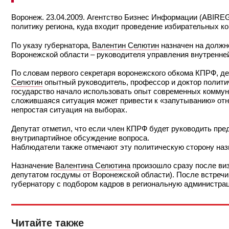
Воронеж. 23.04.2009. Агентство Бизнес Информации (ABIRE
политику региона, куда входит проведение избирательных ко
По указу губернатора,
Валентин Селютин
назначен на должно
Воронежской области – руководителя управления внутренней
По словам первого секретаря воронежского обкома КПРФ, 
Селютин
опытный руководитель, профессор и доктор политиче
государство начало использовать опыт современных коммун
сложившаяся ситуация может привести к «запутыванию» отн
непростая ситуация на выборах.
Депутат отметил, что если член КПРФ будет руководить пр
внутрипартийное обсуждение вопроса.
Наблюдатели также отмечают эту политическую сторону наз
Назначение
Валентина Селютина
произошло сразу после виз
депутатом госдумы от Воронежской области). После встречи
губернатору с подбором кадров в региональную администра
Читайте также