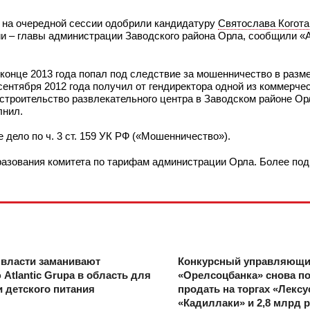
а на очередной сессии одобрили кандидатуру
Святослава Когота
и – главы администрации Заводского района Орла, сообщили «
 конце 2013 года попал под следствие за мошенничество в разм
сентября 2012 года получил от гендиректора одной из коммерче
строительство развлекательного центра в Заводском районе Ор
лнил.
 дело по ч. 3 ст. 159 УК РФ («Мошенничество»).
азования комитета по тарифам администрации Орла. Более по
 власти заманивают
Конкурсный управляющ
 Atlantic Grupa в область для
«Орелсоцбанка» снова п
 детского питания
продать на торгах «Лексу
«Кадиллаки» и 2,8 млрд 