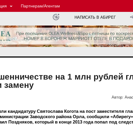
ция
Партнерам/Агентам
НАПИСАТЬ В АБИРЕГ
енничестве на 1 млн рублей г
и замену
Автор:
Анас
ли кандидатуру Святослава Когота на пост заместителя гл
дминистрации Заводского района Орла, сообщили «Абирегу»
ил Поздняков, который в конце 2013 года попал под следст