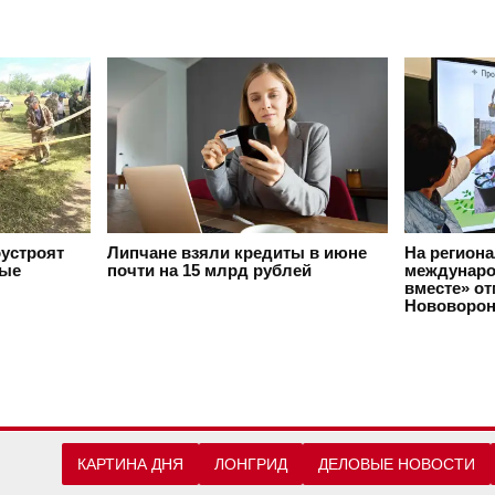
оустроят
Липчане взяли кредиты в июне
На регион
вые
почти на 15 млрд рублей
междунаро
вместе» о
Нововорон
КАРТИНА ДНЯ
ЛОНГРИД
ДЕЛОВЫЕ НОВОСТИ