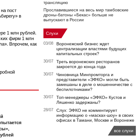
трансляцию
Прославившиеся на весь мир тамбовские
на пост
дроны-батоны «Бекас» больше не
Абирегу» в
выпускают в России
ере 1 млн рублей.
Слухи
ских фирм 1 млн
ла». Впрочем, как
03/08
Воронежский бизнес ждет
централизации властями будущих
капитальных строек?
30/07
Треть воронежских ресторанов
закроется до конца года
дробной
30/07
Чиновница Минпромторга и
представители «ЭФКО» могли быть
замешаны в деле о мошенничестве с
беспилотниками?
30/07
Топ-менеджеры «ЭФКО» Кустов и
Ляшенко задержаны?
28/07
Слух: ЭФКО не комментирует
информацию о «масках-шоу» в своих
ий
офисах в Тамани, Москве и Воронеже
опытается
сы»,
все слухи
рублей