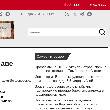
$ 82.1665
€ 94.8366
ПРЕДЛОЖИТЬ ТЕМУ
Самое читаемое
лаве
Проблемы на НПЗ «Лукойла» отразились на
поставках топлива в Тамбовской области
Инвестор из Воронежа удвоил вложения в
семенной завод до 3,5 млрд рублей
тасия Вендеревских
Segezha договорилась с китайскими
партнерами о проекте биохимкомплекса в
авы
Красноярском крае
 в
После выкриков глав на заседаниях
вие за
правительства Курской области власти
официально закрепляют их прямую