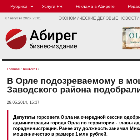
Рубрики
Услуги PR
Реклама в Абиреге
Редак
07 августа 2026,
23:01
ЭКОНОМИЧЕСКИЕ ДЕЛОВЫЕ НОВОСТИ
Главная
/
Контекст
/
В Орле подозреваемому в мош
Заводского района подобрал
29.05.2014, 15:37
Депутаты горсовета Орла на очередной сессии одобри
администрации города Орла по территории - главы а
горадминистрации. Ранее эту должность занимал Миха
мошенничество в размере 1 млн рублей.