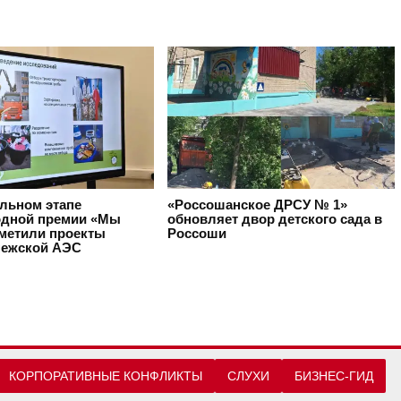
альном этапе
«Россошанское ДРСУ № 1»
дной премии «Мы
обновляет двор детского сада в
тметили проекты
Россоши
ежской АЭС
КОРПОРАТИВНЫЕ КОНФЛИКТЫ
СЛУХИ
БИЗНЕС-ГИД