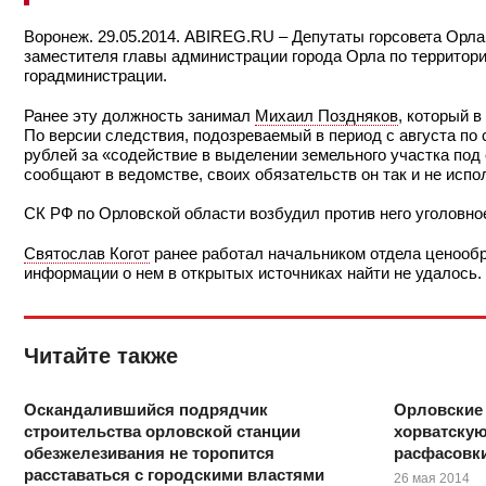
Воронеж. 29.05.2014. ABIREG.RU – Депутаты горсовета Орл
заместителя главы администрации города Орла по территори
горадминистрации.
Ранее эту должность занимал
Михаил Поздняков
, который в
По версии следствия, подозреваемый в период с августа по 
рублей за «содействие в выделении земельного участка под 
сообщают в ведомстве, своих обязательств он так и не испо
СК РФ по Орловской области возбудил против него уголовное
Святослав Когот
ранее работал начальником отдела ценообр
информации о нем в открытых источниках найти не удалось.
Читайте также
Оскандалившийся подрядчик
Орловские
строительства орловской станции
хорватскую
обезжелезивания не торопится
расфасовки
расставаться с городскими властями
26 мая 2014