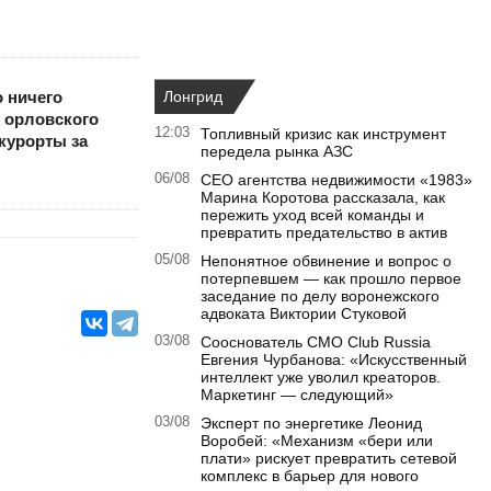
о ничего
Лонгрид
 орловского
12:03
Топливный кризис как инструмент
курорты за
передела рынка АЗС
06/08
CEO агентства недвижимости «1983»
Марина Коротова рассказала, как
пережить уход всей команды и
превратить предательство в актив
05/08
Непонятное обвинение и вопрос о
потерпевшем — как прошло первое
заседание по делу воронежского
адвоката Виктории Стуковой
03/08
Сооснователь CMO Club Russia
Евгения Чурбанова: «Искусственный
интеллект уже уволил креаторов.
Маркетинг — следующий»
03/08
Эксперт по энергетике Леонид
Воробей: «Механизм «бери или
плати» рискует превратить сетевой
комплекс в барьер для нового