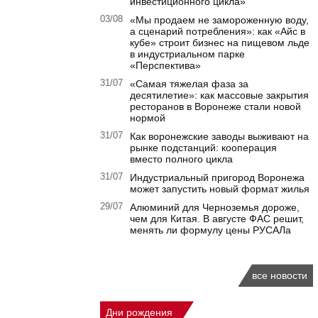
инвестиционного цикла»
03/08
«Мы продаем не замороженную воду,
а сценарий потребления»: как «Айс в
кубе» строит бизнес на пищевом льде
в индустриальном парке
«Перспектива»
31/07
«Самая тяжелая фаза за
десятилетие»: как массовые закрытия
ресторанов в Воронеже стали новой
нормой
31/07
Как воронежские заводы выживают на
рынке подстанций: кооперация
вместо полного цикла
31/07
Индустриальный пригород Воронежа
может запустить новый формат жилья
29/07
Алюминий для Черноземья дороже,
чем для Китая. В августе ФАС решит,
менять ли формулу цены РУСАЛа
все новости
Дни рождения