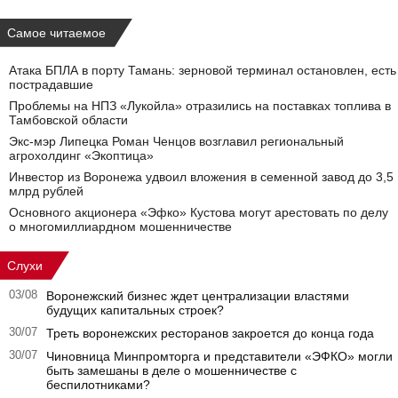
Самое читаемое
Атака БПЛА в порту Тамань: зерновой терминал остановлен, есть
пострадавшие
Проблемы на НПЗ «Лукойла» отразились на поставках топлива в
Тамбовской области
Экс-мэр Липецка Роман Ченцов возглавил региональный
агрохолдинг «Экоптица»
Инвестор из Воронежа удвоил вложения в семенной завод до 3,5
млрд рублей
Основного акционера «Эфко» Кустова могут арестовать по делу
о многомиллиардном мошенничестве
Слухи
03/08
Воронежский бизнес ждет централизации властями
будущих капитальных строек?
30/07
Треть воронежских ресторанов закроется до конца года
30/07
Чиновница Минпромторга и представители «ЭФКО» могли
быть замешаны в деле о мошенничестве с
беспилотниками?