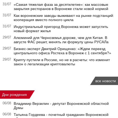
31/07
«Самая тяжелая фаза за десятилетие»: как массовые
закрытия ресторанов в Воронеже стали новой нормой
31/07
Как воронежские заводы выживают на рынке подстанций:
кооперация вместо полного цикла
31/07
Индустриальный пригород Воронежа может запустить
новый формат жилья
29/07
Алюминий для Черноземья дороже, чем для Китая. В
августе ФАС решит, менять ли формулу цены РУСАЛа
29/07
Бизнес-эксперт Дмитрий Орищенко: «Ждем переезд
центрального офиса Ростеха в Воронеж с 1 сентября?»
29/07
Крипту пустили в Россию, но не в расчеты: что изменит
закон о легализации криптовалюты
все новости
Дни рождения
06/08
Владимир Верзилин - депутат Воронежской областной
Думы
06/08
Татьяна Гордеева - почетный гражданин Воронежской