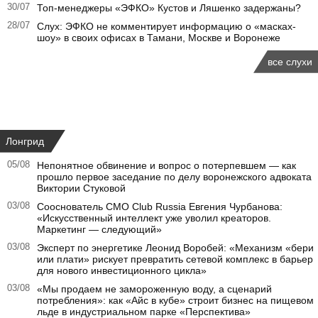
30/07
Топ-менеджеры «ЭФКО» Кустов и Ляшенко задержаны?
28/07
Слух: ЭФКО не комментирует информацию о «масках-
шоу» в своих офисах в Тамани, Москве и Воронеже
все слухи
Лонгрид
05/08
Непонятное обвинение и вопрос о потерпевшем — как
прошло первое заседание по делу воронежского адвоката
Виктории Стуковой
03/08
Сооснователь CMO Club Russia Евгения Чурбанова:
«Искусственный интеллект уже уволил креаторов.
Маркетинг — следующий»
03/08
Эксперт по энергетике Леонид Воробей: «Механизм «бери
или плати» рискует превратить сетевой комплекс в барьер
для нового инвестиционного цикла»
03/08
«Мы продаем не замороженную воду, а сценарий
потребления»: как «Айс в кубе» строит бизнес на пищевом
льде в индустриальном парке «Перспектива»