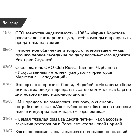
Лонгрид
15:06
CEO агентства недвижимости «1983» Марина Коротова
рассказала, как пережить уход всей команды и превратить
предательство в актив
05/08
Непонятное обвинение и вопрос о потерпевшем — как
прошло первое заседание по делу воронежского адвоката
Виктории Стуковой
03/08
Сооснователь CMO Club Russia Евгения Чурбанова:
«Искусственный интеллект уже уволил креаторов.
Маркетинг — следующий»
03/08
Эксперт по энергетике Леонид Воробей: «Механизм «бери
или плати» рискует превратить сетевой комплекс в барьер
для нового инвестиционного цикла»
03/08
«Мы продаем не замороженную воду, а сценарий
потребления»: как «Айс в кубе» строит бизнес на пищевом
льде в индустриальном парке «Перспектива»
31/07
«Самая тяжелая фаза за десятилетие»: как массовые
закрытия ресторанов в Воронеже стали новой нормой
31/07
Как воронежские заводы выживают на рынке подстанций: