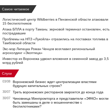
Самое читаемое
Логистический центр Wildberries в Пензенской области атаковали
15 беспилотников
Атака БПЛА в порту Тамань: зерновой терминал остановлен, есть
пострадавшие
Проблемы на НПЗ «Лукойла» отразились на поставках топлива в
Тамбовской области
Экс-мэр Липецка Роман Ченцов возглавил региональный
агрохолдинг «Экоптица»
Инвестор из Воронежа удвоил вложения в семенной завод до 3,5
млрд рублей
Слухи
03/08
Воронежский бизнес ждет централизации властями
будущих капитальных строек?
30/07
Треть воронежских ресторанов закроется до конца года
30/07
Чиновница Минпромторга и представители «ЭФКО» могли
быть замешаны в деле о мошенничестве с
беспилотниками?