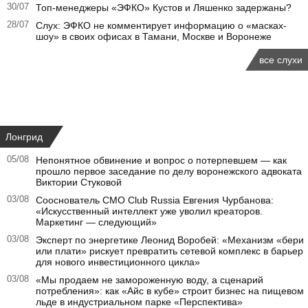
30/07
Топ-менеджеры «ЭФКО» Кустов и Ляшенко задержаны?
28/07
Слух: ЭФКО не комментирует информацию о «масках-
шоу» в своих офисах в Тамани, Москве и Воронеже
все слухи
Лонгрид
05/08
Непонятное обвинение и вопрос о потерпевшем — как
прошло первое заседание по делу воронежского адвоката
Виктории Стуковой
03/08
Сооснователь CMO Club Russia Евгения Чурбанова:
«Искусственный интеллект уже уволил креаторов.
Маркетинг — следующий»
03/08
Эксперт по энергетике Леонид Воробей: «Механизм «бери
или плати» рискует превратить сетевой комплекс в барьер
для нового инвестиционного цикла»
03/08
«Мы продаем не замороженную воду, а сценарий
потребления»: как «Айс в кубе» строит бизнес на пищевом
льде в индустриальном парке «Перспектива»