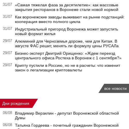
31/07
«Самая тяжелая фаза за десятилетие»: как массовые
закрытия ресторанов в Воронеже стали новой нормой
31/07
Как воронежские заводы выживают на рынке подстанций:
кооперация вместо полного цикла
31/07
Индустриальный пригород Воронежа может запустить
новый формат жилья
29/07
Алюминий для Черноземья дороже, чем для Китая. В
августе ФАС решит, менять ли формулу цены РУСАЛа
29/07
Бизнес-эксперт Дмитрий Орищенко: «Ждем переезд
центрального офиса Ростеха в Воронеж с 1 сентября?»
29/07
Крипту пустили в Россию, но не в расчеты: что изменит
закон о легализации криптовалюты
все новости
Дни рождения
06/08
Владимир Верзилин - депутат Воронежской областной
Думы
06/08
Татьяна Гордеева - почетный гражданин Воронежской