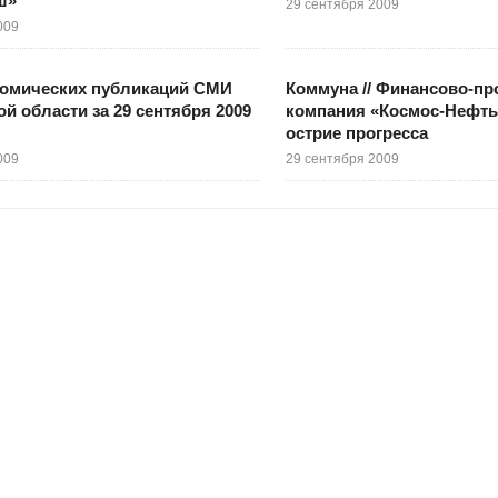
ш»
29 сентября 2009
009
номических публикаций СМИ
Коммуна // Финансово-п
й области за 29 сентября 2009
компания «Космос-Нефть-
острие прогресса
009
29 сентября 2009