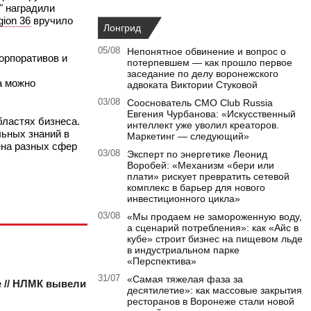
" наградили
gion 36
вручило
Лонгрид
05/08
Непонятное обвинение и вопрос о
орпоративов и
потерпевшем — как прошло первое
заседание по делу воронежского
а можно
адвоката Виктории Стуковой
03/08
Сооснователь CMO Club Russia
Евгения Чурбанова: «Искусственный
бластях бизнеса.
интеллект уже уволил креаторов.
ьных знаний в
Маркетинг — следующий»
ена разных сфер
03/08
Эксперт по энергетике Леонид
Воробей: «Механизм «бери или
плати» рискует превратить сетевой
комплекс в барьер для нового
инвестиционного цикла»
03/08
«Мы продаем не замороженную воду,
а сценарий потребления»: как «Айс в
кубе» строит бизнес на пищевом льде
в индустриальном парке
«Перспектива»
31/07
«Самая тяжелая фаза за
 // НЛМК вывели
десятилетие»: как массовые закрытия
ресторанов в Воронеже стали новой