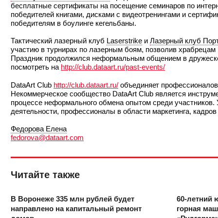
бесплатные сертификаты на посещение семинаров по интерне
победителей книгами, дисками с видеотренингами и сертифи
победителям в боулинге кегельбаны.
Тактический лазерный клуб
Laserstrike
и
Лазерный клуб Пор
участию в турнирах по лазерным боям, позволив храбрецам 
Праздник продолжился неформальным общением в дружеской
посмотреть на
http://club.dataart.ru/past-events/
DataArt Club
http://club.dataart.ru/
объединяет профессионалов 
Некоммерческое сообщество DataArt Club является инструм
процессе неформального обмена опытом среди участников. У
деятельности, профессионалы в области маркетинга, кадров
Федорова Елена
fedorova@dataart.com
Читайте также
В Воронеже 335 млн рублей будет
60-летний
направлено на капитальный ремонт
горная ма