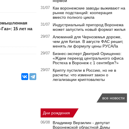
нормой
31/07
Как воронежские заводы выживают на
рынке подстанций: кооперация
вместо полного цикла
ромышленная
31/07
Индустриальный пригород Воронежа
Газ»: 15 лет на
может запустить новый формат жилья
29/07
Алюминий для Черноземья дороже,
чем для Китая. В августе ФАС решит,
менять ли формулу цены РУСАЛа
29/07
Бизнес-эксперт Дмитрий Орищенко:
«Ждем переезд центрального офиса
Ростеха в Воронеж с 1 сентября?»
29/07
Крипту пустили в Россию, но не в
расчеты: что изменит закон о
легализации криптовалюты
все новости
Дни рождения
06/08
Владимир Верзилин - депутат
Воронежской областной Думы