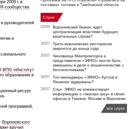
Проблемы на НПЗ «Лукойла» отразились на
я 2009 г. в
поставках топлива в Тамбовской области
R-сообщества
Слухи
 и руководителей
03/08
Воронежский бизнес ждет
централизации властями будущих
капитальных строек?
иятия и
30/07
Треть воронежских ресторанов
закроется до конца года
ссионального
30/07
Чиновница Минпромторга и
представители «ЭФКО» могли быть
замешаны в деле о мошенничестве с
НО
ВПО «Институт
беспилотниками?
го образования в
30/07
Топ-менеджеры «ЭФКО» Кустов и
Ляшенко задержаны?
28/07
Слух: ЭФКО не комментирует
ционный ресурс
информацию о «масках-шоу» в своих
ка.
офисах в Тамани, Москве и Воронеже
ной программой,
все слухи
т
Воронежского
ирм» вручил