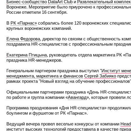
Бизнес-сообщество
DataArt Club
и
Развлекательный комплек
Воронеже. Мероприятие было приурочено к профессиональн
России отметили 16 сентября.
В
РК «Парнас»
собрались более 120 воронежских специалист
крупных воронежских компаний.
Елена Федорова
, директор по связям с общественность ком
поздравила HR-специалистов с профессиональным праздни
Екатерина Птицына
, руководитель отдела маркетинга РК «П
праздника HR-менеджеров.
Генеральным партнером праздника выступил "
Институт мене
менеджмента, маркетинга и финансов
Сергей Забияко
предст
рамках проекта "Новый взгляд на обучение профессионалов"
Официальными партнерами праздника «День HR-специалист
по работе и группа компании «
Авангард
», которые провели л
Программа празднования «Дня HR-специалиста» продолжилас
боулингом и фуршетом от РК «Парнас».
Ведущий вечера провел веселые конкурсы от компании
Head
институт высоких технологий
предоставила в качестве приз