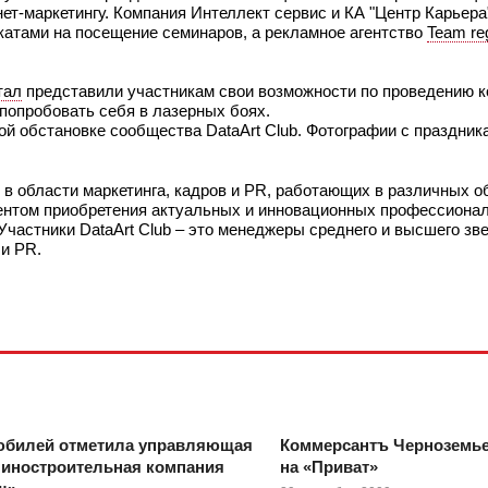
т-маркетингу. Компания Интеллект сервис и КА "Центр Карьера
катами на посещение семинаров, а рекламное агентство
Team re
тал
представили участникам свои возможности по проведению к
попробовать себя в лазерных боях.
 обстановке сообщества DataArt Club. Фотографии с праздник
в области маркетинга, кадров и PR, работающих в различных о
ентом приобретения актуальных и инновационных профессионал
частники DataArt Club – это менеджеры среднего и высшего зв
 и PR.
 юбилей отметила управляющая
Коммерсантъ Черноземье
шиностроительная компания
на «Приват»