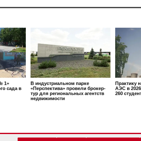
№ 1»
В индустриальном парке
Практику 
го сада в
«Перспектива» провели брокер-
АЭС в 2026
тур для региональных агентств
260 студен
недвижимости