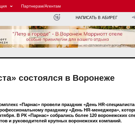
ция
Партнерам/Агентам
НАПИСАТЬ В АБИРЕГ
ста» состоялся в Воронеже
комплекс «Парнас» провели праздник «День HR-специалиста
 профессиональному празднику «День HR-менеджера», кото
тября. В РК «Парнас» собрались более 120 воронежских сп
тов и руководителей крупных воронежских компаний.