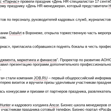
с «Парнас»
провели праздник «День HR-специалиста» 17 сентябр
ому празднику «День HR-менеджера», который представители
H
ов по персоналу, руководителей кадровых служб, журналистов
пании
DataArt
в Воронеже, открыла торжественную часть меропр
ком.
арнас», пригласила собравшихся поднять бокалы в честь профе
джмента, маркетинга и финансов
". Проректор по развитию АО
авил презентацию программ дополнительного профессионально
.
а» стали компания
JOB.RU
– первый общероссийский информа
отерею визиток и вручили призы удачливым участникам праздни
ь конкурсами и призами от партнеров праздника, развлекатель
Hunter
и кадрового холдинга
Ancor
. Бизнес-школа менеджеров о
а участникам праздника сотовый телефон. Бизнес-портал «Росф