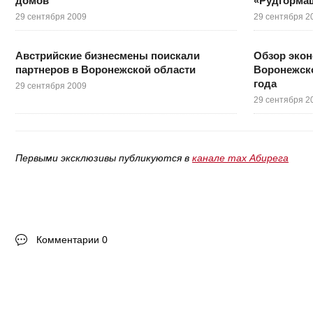
домов
«Рудгорма
29 сентября 2009
29 сентября 2
Австрийские бизнесмены поискали
Обзор эко
партнеров в Воронежской области
Воронежско
года
29 сентября 2009
29 сентября 2
Первыми эксклюзивы публикуются в
канале max Абирега
Комментарии 0