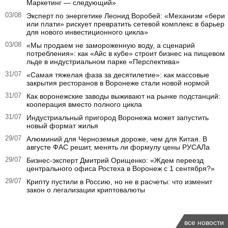
Маркетинг — следующий»
03/08
Эксперт по энергетике Леонид Воробей: «Механизм «бери
или плати» рискует превратить сетевой комплекс в барьер
для нового инвестиционного цикла»
03/08
«Мы продаем не замороженную воду, а сценарий
потребления»: как «Айс в кубе» строит бизнес на пищевом
льде в индустриальном парке «Перспектива»
31/07
«Самая тяжелая фаза за десятилетие»: как массовые
закрытия ресторанов в Воронеже стали новой нормой
31/07
Как воронежские заводы выживают на рынке подстанций:
кооперация вместо полного цикла
31/07
Индустриальный пригород Воронежа может запустить
новый формат жилья
29/07
Алюминий для Черноземья дороже, чем для Китая. В
августе ФАС решит, менять ли формулу цены РУСАЛа
29/07
Бизнес-эксперт Дмитрий Орищенко: «Ждем переезд
центрального офиса Ростеха в Воронеж с 1 сентября?»
29/07
Крипту пустили в Россию, но не в расчеты: что изменит
закон о легализации криптовалюты
все новости