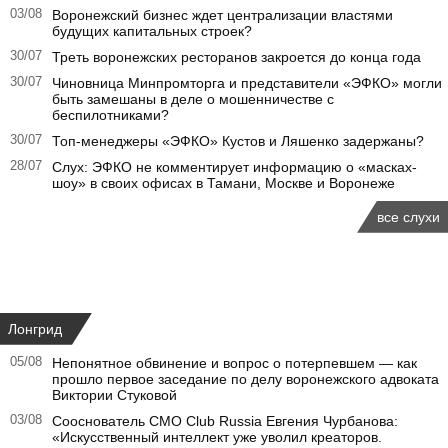
03/08
Воронежский бизнес ждет централизации властями
будущих капитальных строек?
30/07
Треть воронежских ресторанов закроется до конца года
30/07
Чиновница Минпромторга и представители «ЭФКО» могли
быть замешаны в деле о мошенничестве с
беспилотниками?
30/07
Топ-менеджеры «ЭФКО» Кустов и Ляшенко задержаны?
28/07
Слух: ЭФКО не комментирует информацию о «масках-
шоу» в своих офисах в Тамани, Москве и Воронеже
все слухи
Лонгрид
05/08
Непонятное обвинение и вопрос о потерпевшем — как
прошло первое заседание по делу воронежского адвоката
Виктории Стуковой
03/08
Сооснователь CMO Club Russia Евгения Чурбанова:
«Искусственный интеллект уже уволил креаторов.