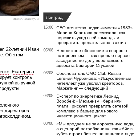
Лонгрид
Фото: Манифик
15:06
CEO агентства недвижимости «1983»
Марина Коротова рассказала, как
пережить уход всей команды и
превратить предательство в актив
ел 22‑летний
Иван
05/08
Непонятное обвинение и вопрос о
пе. Об этом
потерпевшем — как прошло первое
заседание по делу воронежского
адвоката Виктории Стуковой
енко
,
Екатерина
03/08
Сооснователь CMO Club Russia
ирует контроль
Евгения Чурбанова: «Искусственный
купной выручкой
интеллект уже уволил креаторов.
продукты
Маркетинг — следующий»
03/08
Эксперт по энергетике Леонид
Воробей: «Механизм «бери или
молочного
плати» рискует превратить сетевой
ет директоров
комплекс в барьер для нового
агрохолдингом,
инвестиционного цикла»
03/08
«Мы продаем не замороженную воду,
а сценарий потребления»: как «Айс в
кубе» строит бизнес на пищевом льде