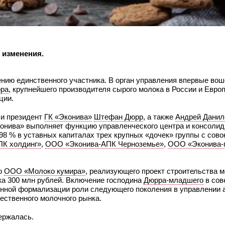
 изменения.
нию единственного участника. В орган управления впервые вош
ра
, крупнейшего производителя сырого молока в России и Евро
ции.
ли президент
ГК «Эконива»
Штефан Дюрр
, а также
Андрей Данил
онива» выполняет функцию управленческого центра и консолид
8 % в уставных капиталах трех крупных «дочек» группы с сово
К холдинг»
,
ООО «Эконива‑АПК Черноземье»
,
ООО «Эконива‑
го
ООО «Молоко кумира»
, реализующего проект строительства 
ка 300 млн рублей. Включение господина
Дюрра-младшего
в сов
нной формализации роли следующего поколения в управлении 
ественного молочного рынка.
держалась.