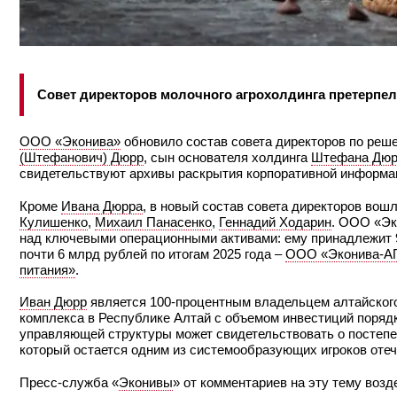
Совет директоров молочного агрохолдинга претерпел
ООО «Эконива»
обновило состав совета директоров по реше
(Штефанович) Дюрр
, сын основателя холдинга
Штефана Дюр
свидетельствуют архивы раскрытия корпоративной информа
Кроме
Ивана Дюрра
, в новый состав совета директоров вош
Кулишенко
,
Михаил Панасенко
,
Геннадий Ходарин
. ООО «Эк
над ключевыми операционными активами: ему принадлежит 9
почти 6 млрд рублей по итогам 2025 года –
ООО «Эконива‑АП
питания»
.
Иван Дюрр
является 100‑процентным владельцем алтайско
комплекса в Республике Алтай с объемом инвестиций поряд
управляющей структуры может свидетельствовать о постепе
который остается одним из системообразующих игроков отеч
Пресс-служба «
Эконивы
» от комментариев на эту тему воз