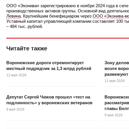
ООО «Эконива» зарегистрировано в ноябре 2024 года в селе
производственных активов группы. Основной вид деятельно
Левина
. Крупнейшим бенефициаром через
ООО «Эконива‑мо
Уставный капитал управляющей компании составляет 100 тыс.
– 484 тыс. рублей.
Читайте также
Воронежские дороги отремонтирует
Зону делов
местный подрядчик за 1,3 млрд рублей
возле воро
размежуют 
12 мая 2026
12 мая 2026
Депутат Сергей Чижов прошел «тест на
Воронежски
подлинность» у воронежских ветеранов
рассматрив
главы Бел
9 мая 2026
9 мая 2026