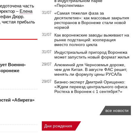
в индустриальном парке
«Перспектива»
редоточена часть
иректор –
Елена
31/07
«Самая тяжелая фаза за
ефан Дюрр.
десятилетие»: как массовые закрытия
, чистая прибыль
ресторанов в Воронеже стали новой
нормой
31/07
Как воронежские заводы выживают на
рынке подстанций: кооперация
вместо полного цикла
31/07
Индустриальный пригород Воронежа
может запустить новый формат жилья
ует Военно-
29/07
Алюминий для Черноземья дороже,
чем для Китая. В августе ФАС решит,
Воронеже
менять ли формулу цены РУСАЛа
29/07
Бизнес-эксперт Дмитрий Орищенко:
«Ждем переезд центрального офиса
Ростеха в Воронеж с 1 сентября?»
стей «Абирега»
все новости
Дни рождения