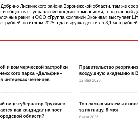
 Добрино Лискинского района Воронежской области, там же сос
сти общества – управление холдинг‑компаниями, генеральный д
лочные реки»
и
ООО «Группа компаний Эконива»
выступает Шт
 рублей; по итогам 2025 года выручка достигла 3,1 млн рублей
ой и коммерческой застройки
Правительство реорганиз
нежского парка «Дельфин»
воздушную академию в 
в интересах чеченцев
12 мая 2026
й вице-губернатор Трухачев
Топ самых читаемых ново
ается как кандидат на пост
за пятницу, 8 мая
городской области?
8 мая 2026