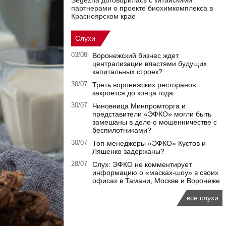
Segezha договорилась с китайскими
партнерами о проекте биохимкомплекса в
Красноярском крае
Слухи
03/08
Воронежский бизнес ждет
централизации властями будущих
капитальных строек?
30/07
Треть воронежских ресторанов
закроется до конца года
30/07
Чиновница Минпромторга и
представители «ЭФКО» могли быть
замешаны в деле о мошенничестве с
беспилотниками?
30/07
Топ-менеджеры «ЭФКО» Кустов и
Ляшенко задержаны?
28/07
Слух: ЭФКО не комментирует
информацию о «масках-шоу» в своих
офисах в Тамани, Москве и Воронеже
все слухи