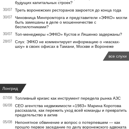
будущих капитальных строек?
30/07
Треть воронежских ресторанов закроется до конца года
30/07
Чиновница Минпромторга и представители «ЭФКО» могли
быть замешаны в деле о мошенничестве с
беспилотниками?
30/07
Топ-менеджеры «ЭФКО» Кустов и Ляшенко задержаны?
28/07
Слух: ЭФКО не комментирует информацию о «масках-
шоу» в своих офисах в Тамани, Москве и Воронеже
все слухи
Лонгрид
07/08
Топливный кризис как инструмент передела рынка АЗС
06/08
CEO агентства недвижимости «1983» Марина Коротова
рассказала, как пережить уход всей команды и превратить
предательство в актив
05/08
Непонятное обвинение и вопрос о потерпевшем — как
прошло первое заседание по делу воронежского адвоката