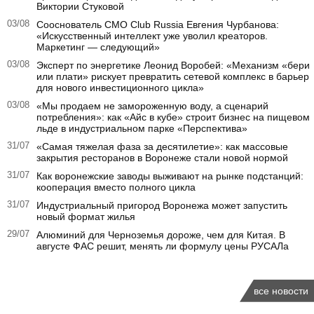
Виктории Стуковой
03/08
Сооснователь CMO Club Russia Евгения Чурбанова:
«Искусственный интеллект уже уволил креаторов.
Маркетинг — следующий»
03/08
Эксперт по энергетике Леонид Воробей: «Механизм «бери
или плати» рискует превратить сетевой комплекс в барьер
для нового инвестиционного цикла»
03/08
«Мы продаем не замороженную воду, а сценарий
потребления»: как «Айс в кубе» строит бизнес на пищевом
льде в индустриальном парке «Перспектива»
31/07
«Самая тяжелая фаза за десятилетие»: как массовые
закрытия ресторанов в Воронеже стали новой нормой
31/07
Как воронежские заводы выживают на рынке подстанций:
кооперация вместо полного цикла
31/07
Индустриальный пригород Воронежа может запустить
новый формат жилья
29/07
Алюминий для Черноземья дороже, чем для Китая. В
августе ФАС решит, менять ли формулу цены РУСАЛа
все новости