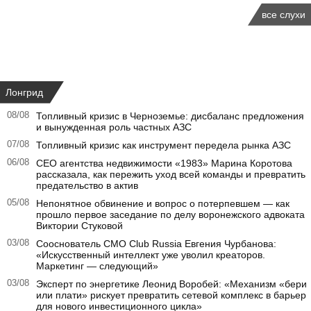
все слухи
Лонгрид
08/08
Топливный кризис в Черноземье: дисбаланс предложения
и вынужденная роль частных АЗС
07/08
Топливный кризис как инструмент передела рынка АЗС
06/08
CEO агентства недвижимости «1983» Марина Коротова
рассказала, как пережить уход всей команды и превратить
предательство в актив
05/08
Непонятное обвинение и вопрос о потерпевшем — как
прошло первое заседание по делу воронежского адвоката
Виктории Стуковой
03/08
Сооснователь CMO Club Russia Евгения Чурбанова:
«Искусственный интеллект уже уволил креаторов.
Маркетинг — следующий»
03/08
Эксперт по энергетике Леонид Воробей: «Механизм «бери
или плати» рискует превратить сетевой комплекс в барьер
для нового инвестиционного цикла»