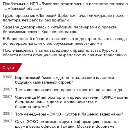
Проблемы на НПЗ «Лукойла» отразились на поставках топлива в
Тамбовской области
Грузоперевозчик «Липецкий Щебень» начал ликвидацию после
полутора лет работы без прибыли
Segezha договорилась с китайскими партнерами о проекте
биохимкомплекса в Красноярском крае
В Воронежской области отчитались о ходе строительства завода
по переработке шин с белорусскими инвестициями
После выкриков глав на заседаниях правительства Курской
области власти официально закрепляют их прямую трансляцию
Слухи
03/08
Воронежский бизнес ждет централизации властями
будущих капитальных строек?
30/07
Треть воронежских ресторанов закроется до конца года
30/07
Чиновница Минпромторга и представители «ЭФКО» могли
быть замешаны в деле о мошенничестве с
беспилотниками?
30/07
Топ-менеджеры «ЭФКО» Кустов и Ляшенко задержаны?
28/07
Слух: ЭФКО не комментирует информацию о «масках-
шоу» в своих офисах в Тамани, Москве и Воронеже