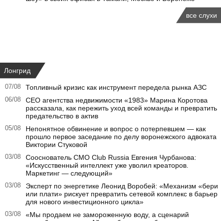
все слухи
Лонгрид
07/08
Топливный кризис как инструмент передела рынка АЗС
06/08
CEO агентства недвижимости «1983» Марина Коротова
рассказала, как пережить уход всей команды и превратить
предательство в актив
05/08
Непонятное обвинение и вопрос о потерпевшем — как
прошло первое заседание по делу воронежского адвоката
Виктории Стуковой
03/08
Сооснователь CMO Club Russia Евгения Чурбанова:
«Искусственный интеллект уже уволил креаторов.
Маркетинг — следующий»
03/08
Эксперт по энергетике Леонид Воробей: «Механизм «бери
или плати» рискует превратить сетевой комплекс в барьер
для нового инвестиционного цикла»
03/08
«Мы продаем не замороженную воду, а сценарий