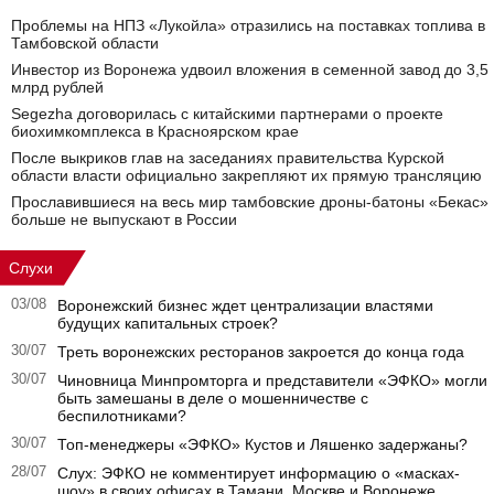
Проблемы на НПЗ «Лукойла» отразились на поставках топлива в
Тамбовской области
Инвестор из Воронежа удвоил вложения в семенной завод до 3,5
млрд рублей
Segezha договорилась с китайскими партнерами о проекте
биохимкомплекса в Красноярском крае
После выкриков глав на заседаниях правительства Курской
области власти официально закрепляют их прямую трансляцию
Прославившиеся на весь мир тамбовские дроны-батоны «Бекас»
больше не выпускают в России
Слухи
03/08
Воронежский бизнес ждет централизации властями
будущих капитальных строек?
30/07
Треть воронежских ресторанов закроется до конца года
30/07
Чиновница Минпромторга и представители «ЭФКО» могли
быть замешаны в деле о мошенничестве с
беспилотниками?
30/07
Топ-менеджеры «ЭФКО» Кустов и Ляшенко задержаны?
28/07
Слух: ЭФКО не комментирует информацию о «масках-
шоу» в своих офисах в Тамани, Москве и Воронеже