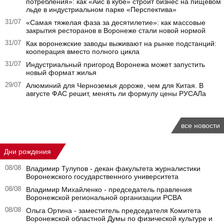
потребления»: как «Айс в кубе» строит бизнес на пищевом
льде в индустриальном парке «Перспектива»
31/07
«Самая тяжелая фаза за десятилетие»: как массовые
закрытия ресторанов в Воронеже стали новой нормой
31/07
Как воронежские заводы выживают на рынке подстанций:
кооперация вместо полного цикла
31/07
Индустриальный пригород Воронежа может запустить
новый формат жилья
29/07
Алюминий для Черноземья дороже, чем для Китая. В
августе ФАС решит, менять ли формулу цены РУСАЛа
все новости
Дни рождения
08/08
Владимир Тулупов - декан факультета журналистики
Воронежского государственного университета
08/08
Владимир Михайленко - председатель правления
Воронежской региональной организации РСВА
08/08
Ольга Ортина - заместитель председателя Комитета
Воронежской областной Думы по физической культуре и