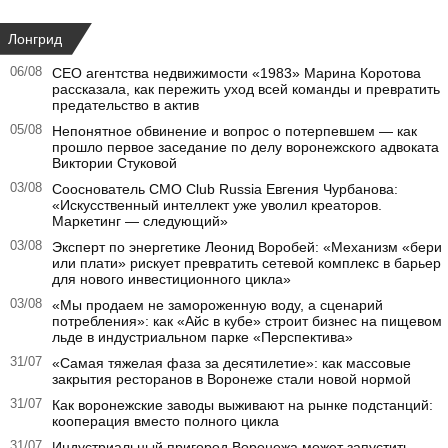
Лонгрид
06/08
CEO агентства недвижимости «1983» Марина Коротова
рассказала, как пережить уход всей команды и превратить
предательство в актив
05/08
Непонятное обвинение и вопрос о потерпевшем — как
прошло первое заседание по делу воронежского адвоката
Виктории Стуковой
03/08
Сооснователь CMO Club Russia Евгения Чурбанова:
«Искусственный интеллект уже уволил креаторов.
Маркетинг — следующий»
03/08
Эксперт по энергетике Леонид Воробей: «Механизм «бери
или плати» рискует превратить сетевой комплекс в барьер
для нового инвестиционного цикла»
03/08
«Мы продаем не замороженную воду, а сценарий
потребления»: как «Айс в кубе» строит бизнес на пищевом
льде в индустриальном парке «Перспектива»
31/07
«Самая тяжелая фаза за десятилетие»: как массовые
закрытия ресторанов в Воронеже стали новой нормой
31/07
Как воронежские заводы выживают на рынке подстанций:
кооперация вместо полного цикла
31/07
Индустриальный пригород Воронежа может запустить