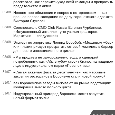
рассказала, как пережить уход всей команды и превратить
предательство в актив
05/08
Непонятное обвинение и вопрос о потерпевшем — как
прошло первое заседание по делу воронежского адвоката
Виктории Стуковой
03/08
Сооснователь CMO Club Russia Евгения Чурбанова:
«Искусственный интеллект уже уволил креаторов.
Маркетинг — следующий»
03/08
Эксперт по энергетике Леонид Воробей: «Механизм «бери
или плати» рискует превратить сетевой комплекс в барьер
для нового инвестиционного цикла»
03/08
«Мы продаем не замороженную воду, а сценарий
потребления»: как «Айс в кубе» строит бизнес на пищевом
льде в индустриальном парке «Перспектива»
31/07
«Самая тяжелая фаза за десятилетие»: как массовые
закрытия ресторанов в Воронеже стали новой нормой
31/07
Как воронежские заводы выживают на рынке подстанций:
кооперация вместо полного цикла
31/07
Индустриальный пригород Воронежа может запустить
новый формат жилья
все новости