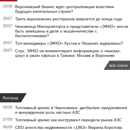
03/08
Воронежский бизнес ждет централизации властями
будущих капитальных строек?
30/07
Треть воронежских ресторанов закроется до конца года
30/07
Чиновница Минпромторга и представители «ЭФКО» могли
быть замешаны в деле о мошенничестве с
беспилотниками?
30/07
Топ-менеджеры «ЭФКО» Кустов и Ляшенко задержаны?
28/07
Слух: ЭФКО не комментирует информацию о «масках-
шоу» в своих офисах в Тамани, Москве и Воронеже
все слухи
Лонгрид
08/08
Топливный кризис в Черноземье: дисбаланс предложения
и вынужденная роль частных АЗС
07/08
Топливный кризис как инструмент передела рынка АЗС
06/08
CEO агентства недвижимости «1983» Марина Коротова