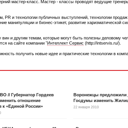
рний мастер-класс. Мастер - классы проводят ведущие тренеры
м, PR и технологии публичных выступлений, технологии продаж 
ие манипуляции и бизнес-этикет, развитие харизматической си
у вин и другим темам, которые могут быть полезны деловому че
тся на сайте компании "
Интеллект Сервис
(http://intservis.ru/).
жность получить новые идее и практические технологии в комп
ВО // Губернатор Гордеев
Воронежцы предложили 
зменить отношение
Госдумы изменить Жили
 к «Единой России»
22 января 2010
0