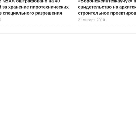
е КБХА оштрафовано на 40
«Воронежсинтезкаучук» 
й за хранение пиротехнических
свидетельство на архите
з специального разрешения
строительное проектиро
0
21 января 2010