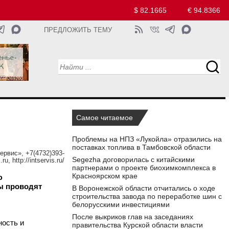
$ 82.1665
€ 94.8366
ПРЕДЛОЖИТЬ ТЕМУ
Самое читаемое
Проблемы на НПЗ «Лукойла» отразились на
поставках топлива в Тамбовской области
рвис», +7(4732)393-
Segezha договорилась с китайскими
ru, http://intservis.ru/
партнерами о проекте биохимкомплекса в
Красноярском крае
ю
сы проводят
В Воронежской области отчитались о ходе
строительства завода по переработке шин с
белорусскими инвестициями
После выкриков глав на заседаниях
ность и
правительства Курской области власти