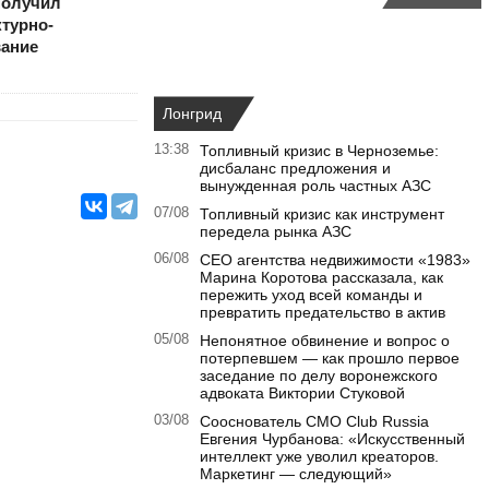
получил
ктурно-
вание
Лонгрид
13:38
Топливный кризис в Черноземье:
дисбаланс предложения и
вынужденная роль частных АЗС
07/08
Топливный кризис как инструмент
передела рынка АЗС
06/08
CEO агентства недвижимости «1983»
Марина Коротова рассказала, как
пережить уход всей команды и
превратить предательство в актив
05/08
Непонятное обвинение и вопрос о
потерпевшем — как прошло первое
заседание по делу воронежского
адвоката Виктории Стуковой
03/08
Сооснователь CMO Club Russia
Евгения Чурбанова: «Искусственный
интеллект уже уволил креаторов.
Маркетинг — следующий»