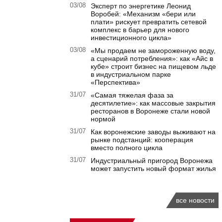
03/08
Эксперт по энергетике Леонид
Воробей: «Механизм «бери или
плати» рискует превратить сетевой
комплекс в барьер для нового
инвестиционного цикла»
03/08
«Мы продаем не замороженную воду,
а сценарий потребления»: как «Айс в
кубе» строит бизнес на пищевом льде
в индустриальном парке
«Перспектива»
31/07
«Самая тяжелая фаза за
десятилетие»: как массовые закрытия
ресторанов в Воронеже стали новой
нормой
31/07
Как воронежские заводы выживают на
рынке подстанций: кооперация
вместо полного цикла
31/07
Индустриальный пригород Воронежа
может запустить новый формат жилья
все новости