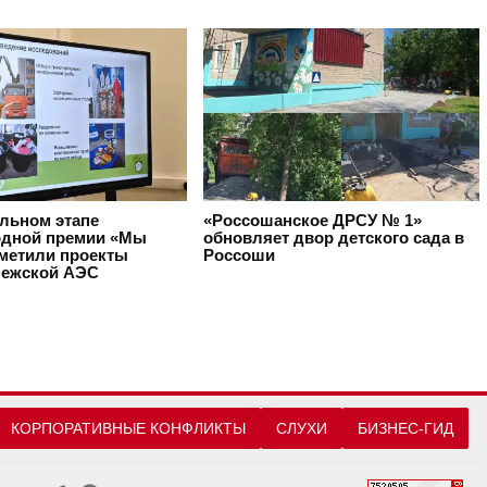
альном этапе
«Россошанское ДРСУ № 1»
дной премии «Мы
обновляет двор детского сада в
тметили проекты
Россоши
ежской АЭС
КОРПОРАТИВНЫЕ КОНФЛИКТЫ
СЛУХИ
БИЗНЕС-ГИД