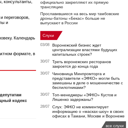
, консультанты,
официально закрепляют их прямую
трансляцию
Прославившиеся на весь мир тамбовские
и переговоров,
дроны-батоны «Бекас» больше не
лы и
выпускают в России
Слухи
ловеку. Календарь
03/08
Воронежский бизнес ждет
централизации властями будущих
актном формате, в
капитальных строек?
30/07
Треть воронежских ресторанов
закроется до конца года
30/07
Чиновница Минпромторга и
представители «ЭФКО» могли быть
замешаны в деле о мошенничестве с
беспилотниками?
депутатам
30/07
Топ-менеджеры «ЭФКО» Кустов и
Ляшенко задержаны?
щный кодекс
28/07
Слух: ЭФКО не комментирует
информацию о «масках-шоу» в своих
офисах в Тамани, Москве и Воронеже
все слухи