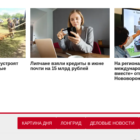
оустроят
Липчане взяли кредиты в июне
На регион
вые
почти на 15 млрд рублей
междунаро
вместе» о
Нововорон
КАРТИНА ДНЯ
ЛОНГРИД
ДЕЛОВЫЕ НОВОСТИ