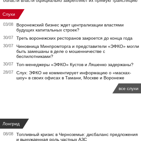
области власти официально закрепляют их прямую трансляцию
Слухи
03/08
Воронежский бизнес ждет централизации властями
будущих капитальных строек?
30/07
Треть воронежских ресторанов закроется до конца года
30/07
Чиновница Минпромторга и представители «ЭФКО» могли
быть замешаны в деле о мошенничестве с
беспилотниками?
30/07
Топ-менеджеры «ЭФКО» Кустов и Ляшенко задержаны?
28/07
Слух: ЭФКО не комментирует информацию о «масках-
шоу» в своих офисах в Тамани, Москве и Воронеже
все слухи
Лонгрид
08/08
Топливный кризис в Черноземье: дисбаланс предложения
и вынужденная роль частных АЗС