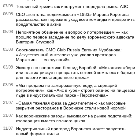
07/08
Топливный кризис как инструмент передела рынка АЗС
06/08
CEO агентства недвижимости «1983» Марина Коротова
рассказала, как пережить уход всей команды и превратить
предательство в актив
05/08
Непонятное обвинение и вопрос о потерпевшем — как
прошло первое заседание по делу воронежского адвоката
Виктории Стуковой
03/08
Сооснователь CMO Club Russia Евгения Чурбанова:
«Искусственный интеллект уже уволил креаторов.
Маркетинг — следующий»
03/08
Эксперт по энергетике Леонид Воробей: «Механизм «бери
или плати» рискует превратить сетевой комплекс в барьер
для нового инвестиционного цикла»
03/08
«Мы продаем не замороженную воду, а сценарий
потребления»: как «Айс в кубе» строит бизнес на пищевом
льде в индустриальном парке «Перспектива»
31/07
«Самая тяжелая фаза за десятилетие»: как массовые
закрытия ресторанов в Воронеже стали новой нормой
31/07
Как воронежские заводы выживают на рынке подстанций:
кооперация вместо полного цикла
31/07
Индустриальный пригород Воронежа может запустить
новый формат жилья