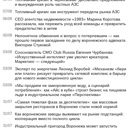
и вынужденная роль частных АЗС
07/08
Топливный кризис как инструмент передела рынка АЗС
06/08
CEO агентства недвижимости «1983» Марина Коротова
рассказала, как пережить уход всей команды и превратить
предательство в актив
05/08
Непонятное обвинение и вопрос о потерпевшем — как
прошло первое заседание по делу воронежского адвоката
Виктории Стуковой
03/08
Сооснователь CMO Club Russia Евгения Чурбанова:
«Искусственный интеллект уже уволил креаторов.
Маркетинг — следующий»
03/08
Эксперт по энергетике Леонид Воробей: «Механизм «бери
или плати» рискует превратить сетевой комплекс в барьер
для нового инвестиционного цикла»
03/08
«Мы продаем не замороженную воду, а сценарий
потребления»: как «Айс в кубе» строит бизнес на пищевом
льде в индустриальном парке «Перспектива»
31/07
«Самая тяжелая фаза за десятилетие»: как массовые
закрытия ресторанов в Воронеже стали новой нормой
31/07
Как воронежские заводы выживают на рынке подстанций:
кооперация вместо полного цикла
31/07
Индустриальный пригород Воронежа может запустить