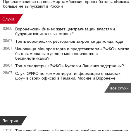
Прославившиеся на весь мир тамбовские дроны-батоны «Бекас»
больше не выпускают в России
Слухи
03/08
Воронежский бизнес ждет централизации властями
будущих капитальных строек?
30/07
Треть воронежских ресторанов закроется до конца года
30/07
Чиновница Минпромторга и представители «ЭФКО» могли
быть замешаны в деле о мошенничестве с
беспилотниками?
30/07
Топ-менеджеры «ЭФКО» Кустов и Ляшенко задержаны?
28/07
Слух: ЭФКО не комментирует информацию о «масках-
шоу» в своих офисах в Тамани, Москве и Воронеже
все слухи
Лонгрид
13:38
Топливный кризис в Черноземье: дисбаланс предложения