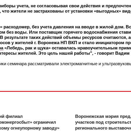
иборы учета, не согласовывая свои действия и предпочтен
ак, что жители не застрахованы от установки «выгодных» ви
расходомер, без учета давления на вводе в жилой дом. Во
 дом без воды. Или поставщик горячего водоснабжения стави
В результате таких действий объемы ресурсов считаются, а
сов у жителей г. Воронежа НП ВКП и стало инициатором п
ва
«Лебедь, рак и щука» оставалась нравоучительным приме
тересы жителей. Это цель нашей работы", - говорит Вадим
ики семинара рассматривали электромагнитные и ультразвуковы
ий филиал
Воронежская мэрия пред
омэнергосбыт» ограничил
участков под строительс
кому огнеупорному заводу»
регионального выставочн