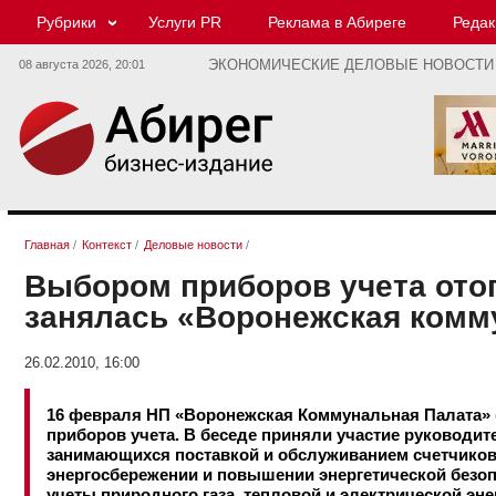
Рубрики
Услуги PR
Реклама в Абиреге
Редак
08 августа 2026,
20:01
ЭКОНОМИЧЕСКИЕ ДЕЛОВЫЕ НОВОСТИ
Главная
/
Контекст
/
Деловые новости
/
Выбором приборов учета отоп
занялась «Воронежская комм
26.02.2010, 16:00
16 февраля НП «Воронежская Коммунальная Палата» 
приборов учета. В беседе приняли участие руководит
занимающихся поставкой и обслуживанием счетчиков. 
энергосбережении и повышении энергетической безо
учеты природного газа, тепловой и электрической эне