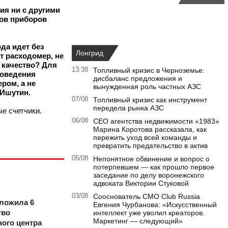
ия ни с другими
дов приборов
да идет без
Лонгрид
т расходомер, не
 качество? Для
13:38
Топливный кризис в Черноземье:
роведения
дисбаланс предложения и
ром, а не
вынужденная роль частных АЗС
 Ишутин.
07/08
Топливный кризис как инструмент
передела рынка АЗС
е счетчики.
06/08
CEO агентства недвижимости «1983»
Марина Коротова рассказала, как
пережить уход всей команды и
превратить предательство в актив
05/08
Непонятное обвинение и вопрос о
потерпевшем — как прошло первое
заседание по делу воронежского
адвоката Виктории Стуковой
03/08
Сооснователь CMO Club Russia
ложила 6
Евгения Чурбанова: «Искусственный
тво
интеллект уже уволил креаторов.
Маркетинг — следующий»
ого центра