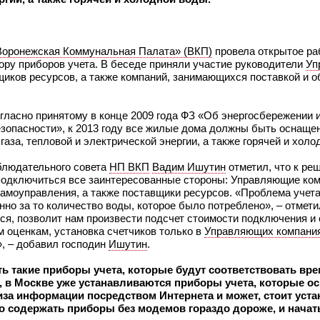
оронежская Коммунальная Палата» (ВКП)
провела открытое ра
ру приборов учета. В беседе приняли участие руководители
Уп
щиков ресурсов, а также компаний, занимающихся поставкой и 
огласно принятому в конце 2009 года ФЗ «Об энергосбережении
езопасности», к 2013 году все жилые дома должны быть оснащ
газа, тепловой и электрической энергии, а также горячей и холо
блюдательного совета
НП ВКП
Вадим Ишутин
отметил, что к ре
одключиться все заинтересованные стороны: Управляющие ком
самоуправления, а также поставщики ресурсов. «Проблема учет
нно за то количество воды, которое было потреблено», – отмети
ься, позволит нам произвести подсчет стоимости подключения 
м оценкам, установка счетчиков только в
Управляющих компани
», – добавил господин
Ишутин
.
ь такие приборы учета, которые будут соответствовать вре
ер, в Москве уже устанавливаются приборы учета, которые 
за информации посредством Интернета и может, стоит уста
то содержать приборы без модемов гораздо дороже, и начать