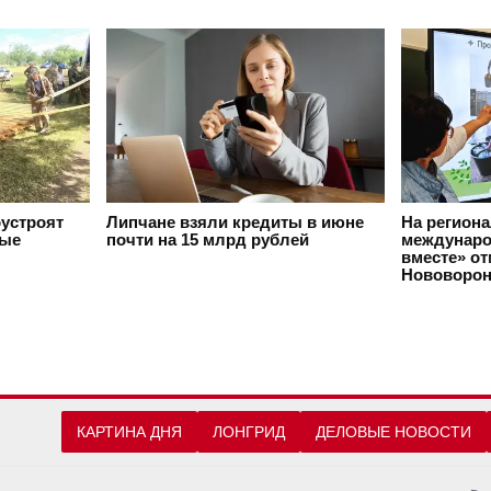
оустроят
Липчане взяли кредиты в июне
На регион
вые
почти на 15 млрд рублей
междунаро
вместе» о
Нововорон
КАРТИНА ДНЯ
ЛОНГРИД
ДЕЛОВЫЕ НОВОСТИ