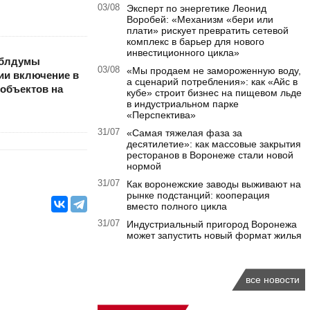
03/08
Эксперт по энергетике Леонид
Воробей: «Механизм «бери или
плати» рискует превратить сетевой
комплекс в барьер для нового
инвестиционного цикла»
облдумы
03/08
«Мы продаем не замороженную воду,
ии включение в
а сценарий потребления»: как «Айс в
объектов на
кубе» строит бизнес на пищевом льде
в индустриальном парке
«Перспектива»
31/07
«Самая тяжелая фаза за
десятилетие»: как массовые закрытия
ресторанов в Воронеже стали новой
нормой
31/07
Как воронежские заводы выживают на
рынке подстанций: кооперация
вместо полного цикла
31/07
Индустриальный пригород Воронежа
может запустить новый формат жилья
все новости