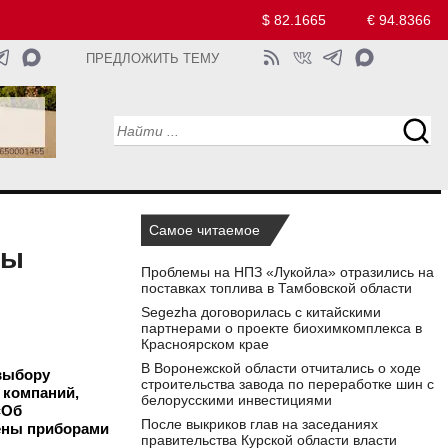
$ 82.1665
€ 94.8366
ПРЕДЛОЖИТЬ ТЕМУ
Самое читаемое
ды
Проблемы на НПЗ «Лукойла» отразились на
поставках топлива в Тамбовской области
Segezha договорилась с китайскими
партнерами о проекте биохимкомплекса в
Красноярском крае
В Воронежской области отчитались о ходе
выбору
строительства завода по переработке шин с
 компаний,
белорусскими инвестициями
«Об
После выкриков глав на заседаниях
щены приборами
правительства Курской области власти