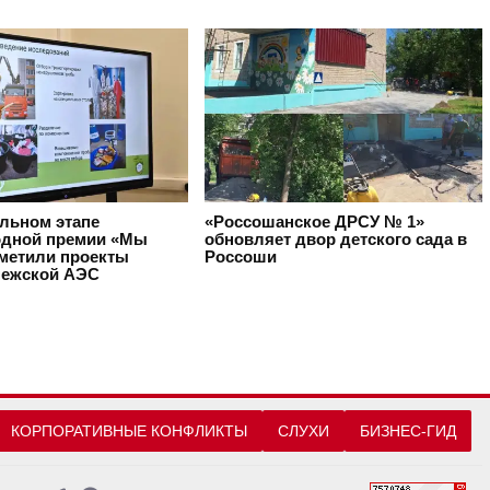
альном этапе
«Россошанское ДРСУ № 1»
дной премии «Мы
обновляет двор детского сада в
тметили проекты
Россоши
ежской АЭС
КОРПОРАТИВНЫЕ КОНФЛИКТЫ
СЛУХИ
БИЗНЕС-ГИД