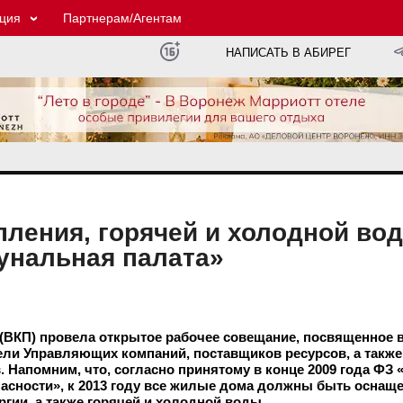
ция
Партнерам/Агентам
НАПИСАТЬ В АБИРЕГ
ления, горячей и холодной во
унальная палата»
(ВКП) провела открытое рабочее совещание, посвященное 
ели Управляющих компаний, поставщиков ресурсов, а также
Напомним, что, согласно принятому в конце 2009 года ФЗ 
пасности», к 2013 году все жилые дома должны быть осна
ргии, а также горячей и холодной воды.