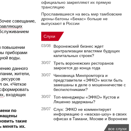
официально закрепляют их прямую
трансляцию
Прославившиеся на весь мир тамбовские
дроны-батоны «Бекас» больше не
бочее совещание,
выпускают в России
равляющих
обслуживанием
Слухи
03/08
Воронежский бизнес ждет
 и повышении
централизации властями будущих
ены приборами
капитальных строек?
дной воды.
30/07
Треть воронежских ресторанов
закроется до конца года
шению данного
пании, жители,
30/07
Чиновница Минпромторга и
а ресурсов
представители «ЭФКО» могли быть
л он. «Четкое
замешаны в деле о мошенничестве с
и сформировать
беспилотниками?
ях
, входящих
30/07
Топ-менеджеры «ЭФКО» Кустов и
Ляшенко задержаны?
28/07
Слух: ЭФКО не комментирует
мени по
информацию о «масках-шоу» в своих
оснащены
офисах в Тамани, Москве и Воронеже
новить такие
 менять их.
все слухи