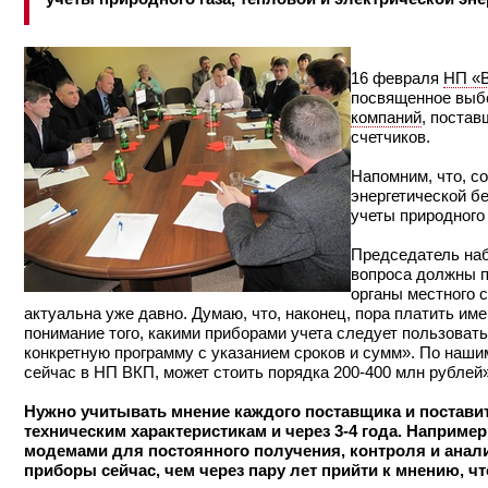
16 февраля
НП «В
посвященное выбо
компаний
, постав
счетчиков.
Напомним, что, с
энергетической б
учеты природного 
Председатель на
вопроса должны п
органы местного 
актуальна уже давно. Думаю, что, наконец, пора платить име
понимание того, какими приборами учета следует пользоват
конкретную программу с указанием сроков и сумм». По наши
сейчас в НП ВКП, может стоить порядка 200-400 млн рублей
Нужно учитывать мнение каждого поставщика и поставит
техническим характеристикам и через 3-4 года. Наприм
модемами для постоянного получения, контроля и анали
приборы сейчас, чем через пару лет прийти к мнению, ч