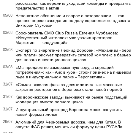
рассказала, как пережить уход всей команды и превратить
предательство в актив
05/08
Непонятное обвинение и вопрос о потерпевшем — как
прошло первое заседание по делу воронежского адвоката
Виктории Стуковой
03/08
Сооснователь CMO Club Russia Евгения Чурбанова:
«Искусственный интеллект уже уволил креаторов.
Маркетинг — следующий»
03/08
Эксперт по энергетике Леонид Воробей: «Механизм «бери
или плати» рискует превратить сетевой комплекс в барьер
для нового инвестиционного цикла»
03/08
«Мы продаем не замороженную воду, а сценарий
потребления»: как «Айс в кубе» строит бизнес на пищевом
льде в индустриальном парке «Перспектива»
31/07
«Самая тяжелая фаза за десятилетие»: как массовые
закрытия ресторанов в Воронеже стали новой нормой
31/07
Как воронежские заводы выживают на рынке подстанций:
кооперация вместо полного цикла
31/07
Индустриальный пригород Воронежа может запустить
новый формат жилья
29/07
Алюминий для Черноземья дороже, чем для Китая. В
августе ФАС решит, менять ли формулу цены РУСАЛа