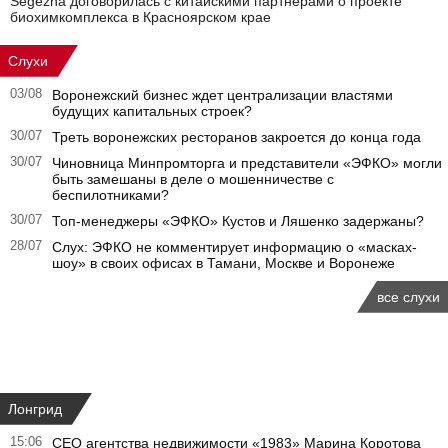
Segezha договорилась с китайскими партнерами о проекте
биохимкомплекса в Красноярском крае
Слухи
03/08
Воронежский бизнес ждет централизации властями
будущих капитальных строек?
30/07
Треть воронежских ресторанов закроется до конца года
30/07
Чиновница Минпромторга и представители «ЭФКО» могли
быть замешаны в деле о мошенничестве с
беспилотниками?
30/07
Топ-менеджеры «ЭФКО» Кустов и Ляшенко задержаны?
28/07
Слух: ЭФКО не комментирует информацию о «масках-
шоу» в своих офисах в Тамани, Москве и Воронеже
все слухи
Лонгрид
15:06
CEO агентства недвижимости «1983» Марина Коротова