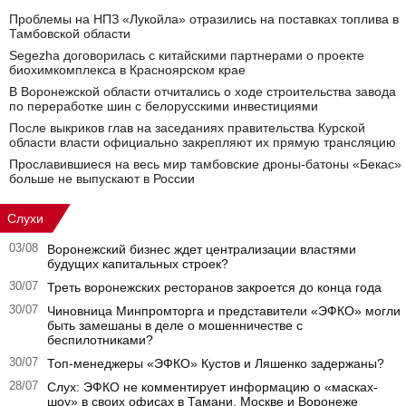
Проблемы на НПЗ «Лукойла» отразились на поставках топлива в
Тамбовской области
Segezha договорилась с китайскими партнерами о проекте
биохимкомплекса в Красноярском крае
В Воронежской области отчитались о ходе строительства завода
по переработке шин с белорусскими инвестициями
После выкриков глав на заседаниях правительства Курской
области власти официально закрепляют их прямую трансляцию
Прославившиеся на весь мир тамбовские дроны-батоны «Бекас»
больше не выпускают в России
Слухи
03/08
Воронежский бизнес ждет централизации властями
будущих капитальных строек?
30/07
Треть воронежских ресторанов закроется до конца года
30/07
Чиновница Минпромторга и представители «ЭФКО» могли
быть замешаны в деле о мошенничестве с
беспилотниками?
30/07
Топ-менеджеры «ЭФКО» Кустов и Ляшенко задержаны?
28/07
Слух: ЭФКО не комментирует информацию о «масках-
шоу» в своих офисах в Тамани, Москве и Воронеже