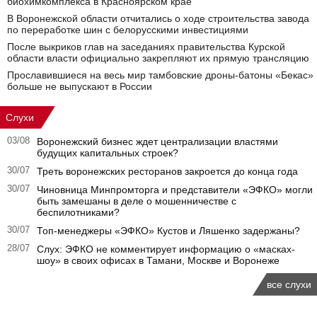
биохимкомплекса в Красноярском крае
В Воронежской области отчитались о ходе строительства завода
по переработке шин с белорусскими инвестициями
После выкриков глав на заседаниях правительства Курской
области власти официально закрепляют их прямую трансляцию
Прославившиеся на весь мир тамбовские дроны-батоны «Бекас»
больше не выпускают в России
Слухи
03/08
Воронежский бизнес ждет централизации властями
будущих капитальных строек?
30/07
Треть воронежских ресторанов закроется до конца года
30/07
Чиновница Минпромторга и представители «ЭФКО» могли
быть замешаны в деле о мошенничестве с
беспилотниками?
30/07
Топ-менеджеры «ЭФКО» Кустов и Ляшенко задержаны?
28/07
Слух: ЭФКО не комментирует информацию о «масках-
шоу» в своих офисах в Тамани, Москве и Воронеже
все слухи