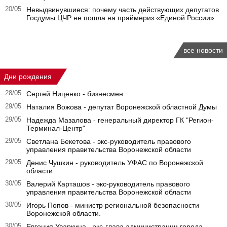
20/05
Невыдвинувшиеся: почему часть действующих депутатов
Госдумы ЦЧР не пошла на праймериз «Единой России»
все новости
Дни рождения
28/05
Сергей Ниценко - бизнесмен
29/05
Наталия Вожова - депутат Воронежской областной Думы
29/05
Надежда Мазалова - генеральный директор ГК "Регион-
Терминал-Центр"
29/05
Светлана Бекетова - экс-руководитель правового
управления правительства Воронежской области
29/05
Денис Чушкин - руководитель УФАС по Воронежской
области
30/05
Валерий Карташов - экс-руководитель правового
управления правительства Воронежской области
30/05
Игорь Попов - министр региональной безопасности
Воронежской области.
30/05
Евгения Уваркина - экс-глава администрации города