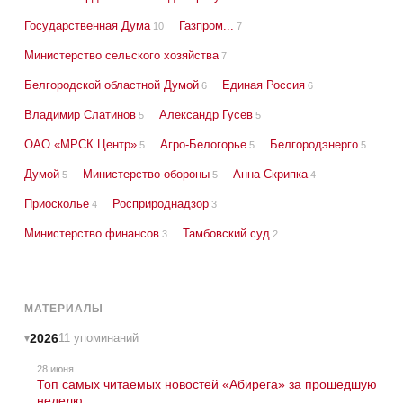
Государственная Дума
Газпром...
10
7
Министерство сельского хозяйства
7
Белгородской областной Думой
Единая Россия
6
6
Владимир Слатинов
Александр Гусев
5
5
ОАО «МРСК Центр»
Агро-Белогорье
Белгородэнерго
5
5
5
Думой
Министерство обороны
Анна Скрипка
5
5
4
Приосколье
Росприроднадзор
4
3
Министерство финансов
Тамбовский суд
3
2
МАТЕРИАЛЫ
2026
11 упоминаний
28 июня
Топ самых читаемых новостей «Абирега» за прошедшую
неделю