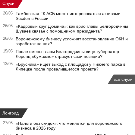
Слухи
26/05
Тамбовская ГК АСБ может интересоваться активами
Sucden в России
26/05
«Кадровый круг Дюмина»: как врио главы Белгородчины
Шуваев связан с помощником президента?
26/05
Воронежскому бизнесу усложнят восстановление ОКН и
заработок на них?
15/05
После смены главы Белгородчины вице-губернатор
Лоренц «бумажно» страхует свои позиции?
13/05
«Брусника» ищет выход с площадки у Нижнего парка в
Липецке после провалившегося проекта?
все слухи
Лонгрид
27/05
«Налоги без скидок»: что меняется для воронежского
бизнеса в 2026 году