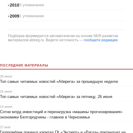
2010
3 упоминания
2009
1 упоминание
Подборка формируется автоматически на основе NER-разметки
материалов abireg.ru. Видите неточность —
сообщите редакции
.
ПОСЛЕДНИЕ МАТЕРИАЛЫ
28 июня
Топ самых читаемых новостей «Абирега» за прошедшую неделю
26 июня
Топ самых читаемых новостей «Абирега» за пятницу, 26 июня
10 июня
Сотни млрд инвестиций и перезагрузка «машины прогнозирования»
экономики Белгородчины - главное в Черноземье
27 мая
Газпромбанк покинул капитал ГК «Эксперт» и «Ригла» претендует на