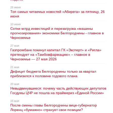
26 июня
Топ самых читаемых новостей «Абирега» за пятницу, 26
июня
10 июня
Сотни млрд инвестиций и перезагрузка «машины
прогнозирования» экономики Белгородчины - главное в
Черноземье
27 мая
Газпромбанк покинул капитал ГК «Эксперт» и «Ригла»
претендует на «Тамбовфармацию» – главное в
Черноземье — 27 мая 2026
21 мая
Дефицит бюджета Белгородчины только за квартал
приблизился к половине годового плана
20 мая
Невыдвинувшиеся: почему часть действующих депутатов
Госдумы ЦЧР не пошла на праймериз «Единой России»
15 мая
После смены главы Белгородчины вице-губернатор
Лоренц «бумажно» страхует свои позиции?