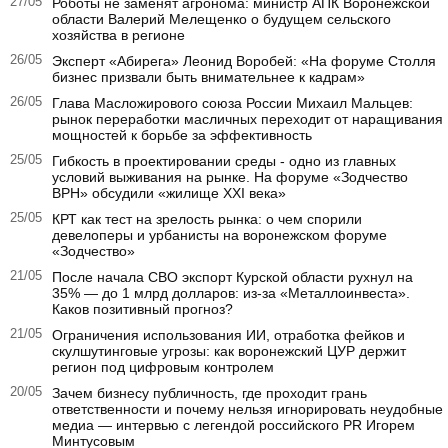
27/05
Роботы не заменят агронома: министр АПК Воронежской
области Валерий Мелещенко о будущем сельского
хозяйства в регионе
26/05
Эксперт «Абирега» Леонид Воробей: «На форуме Столля
бизнес призвали быть внимательнее к кадрам»
26/05
Глава Масложирового союза России Михаил Мальцев:
рынок переработки масличных переходит от наращивания
мощностей к борьбе за эффективность
25/05
Гибкость в проектировании среды - одно из главных
условий выживания на рынке. На форуме «Зодчество
ВРН» обсудили «жилище XXI века»
25/05
КРТ как тест на зрелость рынка: о чем спорили
девелоперы и урбанисты на воронежском форуме
«Зодчество»
21/05
После начала СВО экспорт Курской области рухнул на
35% — до 1 млрд долларов: из-за «Металлоинвеста».
Каков позитивный прогноз?
21/05
Ограничения использования ИИ, отработка фейков и
скулшутинговые угрозы: как воронежский ЦУР держит
регион под цифровым контролем
20/05
Зачем бизнесу публичность, где проходит грань
ответственности и почему нельзя игнорировать неудобные
медиа — интервью с легендой российского PR Игорем
Минтусовым