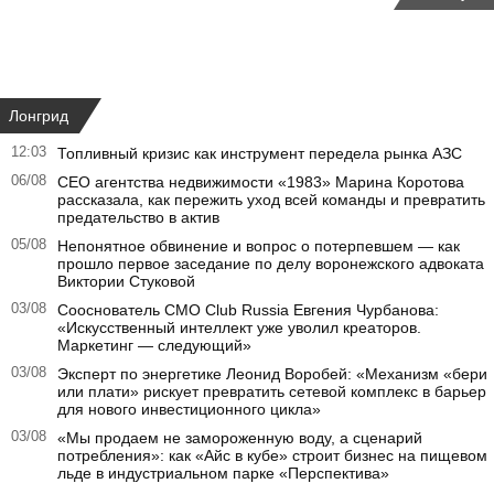
Лонгрид
12:03
Топливный кризис как инструмент передела рынка АЗС
06/08
CEO агентства недвижимости «1983» Марина Коротова
рассказала, как пережить уход всей команды и превратить
предательство в актив
05/08
Непонятное обвинение и вопрос о потерпевшем — как
прошло первое заседание по делу воронежского адвоката
Виктории Стуковой
03/08
Сооснователь CMO Club Russia Евгения Чурбанова:
«Искусственный интеллект уже уволил креаторов.
Маркетинг — следующий»
03/08
Эксперт по энергетике Леонид Воробей: «Механизм «бери
или плати» рискует превратить сетевой комплекс в барьер
для нового инвестиционного цикла»
03/08
«Мы продаем не замороженную воду, а сценарий
потребления»: как «Айс в кубе» строит бизнес на пищевом
льде в индустриальном парке «Перспектива»