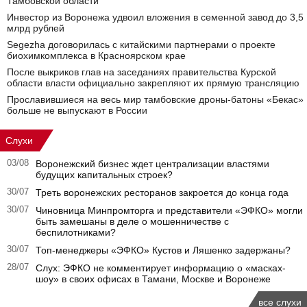
Тамбовской области
Инвестор из Воронежа удвоил вложения в семенной завод до 3,5
млрд рублей
Segezha договорилась с китайскими партнерами о проекте
биохимкомплекса в Красноярском крае
После выкриков глав на заседаниях правительства Курской
области власти официально закрепляют их прямую трансляцию
Прославившиеся на весь мир тамбовские дроны-батоны «Бекас»
больше не выпускают в России
Слухи
03/08
Воронежский бизнес ждет централизации властями
будущих капитальных строек?
30/07
Треть воронежских ресторанов закроется до конца года
30/07
Чиновница Минпромторга и представители «ЭФКО» могли
быть замешаны в деле о мошенничестве с
беспилотниками?
30/07
Топ-менеджеры «ЭФКО» Кустов и Ляшенко задержаны?
28/07
Слух: ЭФКО не комментирует информацию о «масках-
шоу» в своих офисах в Тамани, Москве и Воронеже
все слухи