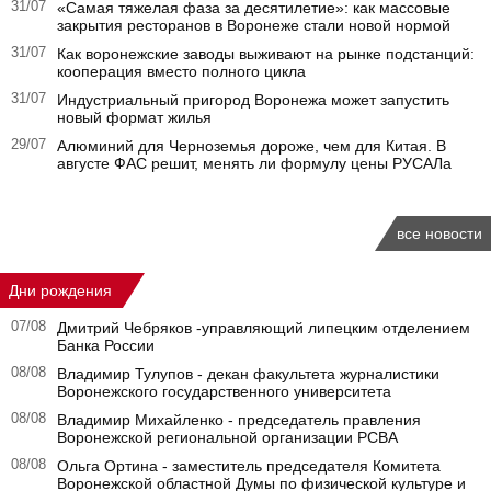
31/07
«Самая тяжелая фаза за десятилетие»: как массовые
закрытия ресторанов в Воронеже стали новой нормой
31/07
Как воронежские заводы выживают на рынке подстанций:
кооперация вместо полного цикла
31/07
Индустриальный пригород Воронежа может запустить
новый формат жилья
29/07
Алюминий для Черноземья дороже, чем для Китая. В
августе ФАС решит, менять ли формулу цены РУСАЛа
все новости
Дни рождения
07/08
Дмитрий Чебряков -управляющий липецким отделением
Банка России
08/08
Владимир Тулупов - декан факультета журналистики
Воронежского государственного университета
08/08
Владимир Михайленко - председатель правления
Воронежской региональной организации РСВА
08/08
Ольга Ортина - заместитель председателя Комитета
Воронежской областной Думы по физической культуре и