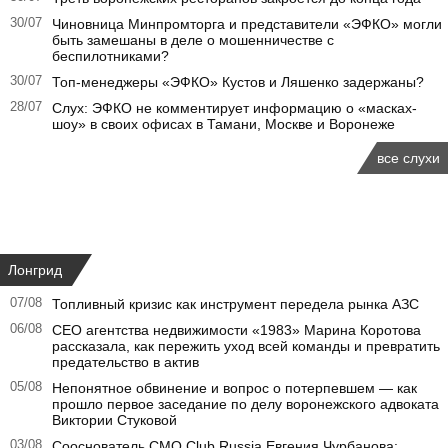
30/07
Чиновница Минпромторга и представители «ЭФКО» могли
быть замешаны в деле о мошенничестве с
беспилотниками?
30/07
Топ-менеджеры «ЭФКО» Кустов и Ляшенко задержаны?
28/07
Слух: ЭФКО не комментирует информацию о «масках-
шоу» в своих офисах в Тамани, Москве и Воронеже
все слухи
Лонгрид
07/08
Топливный кризис как инструмент передела рынка АЗС
06/08
CEO агентства недвижимости «1983» Марина Коротова
рассказала, как пережить уход всей команды и превратить
предательство в актив
05/08
Непонятное обвинение и вопрос о потерпевшем — как
прошло первое заседание по делу воронежского адвоката
Виктории Стуковой
03/08
Сооснователь CMO Club Russia Евгения Чурбанова: