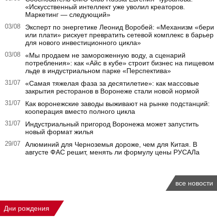
«Искусственный интеллект уже уволил креаторов.
Маркетинг — следующий»
03/08
Эксперт по энергетике Леонид Воробей: «Механизм «бери
или плати» рискует превратить сетевой комплекс в барьер
для нового инвестиционного цикла»
03/08
«Мы продаем не замороженную воду, а сценарий
потребления»: как «Айс в кубе» строит бизнес на пищевом
льде в индустриальном парке «Перспектива»
31/07
«Самая тяжелая фаза за десятилетие»: как массовые
закрытия ресторанов в Воронеже стали новой нормой
31/07
Как воронежские заводы выживают на рынке подстанций:
кооперация вместо полного цикла
31/07
Индустриальный пригород Воронежа может запустить
новый формат жилья
29/07
Алюминий для Черноземья дороже, чем для Китая. В
августе ФАС решит, менять ли формулу цены РУСАЛа
все новости
Дни рождения