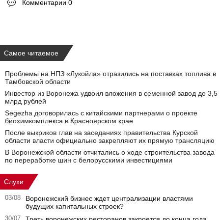
Комментарии 0
Самое читаемое
Проблемы на НПЗ «Лукойла» отразились на поставках топлива в
Тамбовской области
Инвестор из Воронежа удвоил вложения в семенной завод до 3,5
млрд рублей
Segezha договорилась с китайскими партнерами о проекте
биохимкомплекса в Красноярском крае
После выкриков глав на заседаниях правительства Курской
области власти официально закрепляют их прямую трансляцию
В Воронежской области отчитались о ходе строительства завода
по переработке шин с белорусскими инвестициями
Слухи
03/08
Воронежский бизнес ждет централизации властями
будущих капитальных строек?
30/07
Треть воронежских ресторанов закроется до конца года