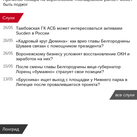
быть поджог
Слухи
26/05
Тамбовская ГК АСБ может интересоваться активами
Sucden в России
26/05
«Кадровый круг Дюмина»: как врио главы Белгородчины
Шуваев связан с помощником президента?
26/05
Воронежскому бизнесу усложнят восстановление ОКН и
заработок на них?
15/05
После смены главы Белгородчины вице-губернатор
Лоренц «бумажно» страхует свои позиции?
13/05
«Брусника» ищет выход с площадки у Нижнего парка в
Липецке после провалившегося проекта?
все слухи
Лонгрид