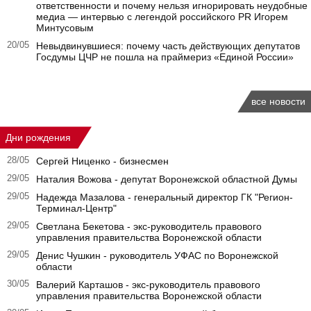
ответственности и почему нельзя игнорировать неудобные
медиа — интервью с легендой российского PR Игорем
Минтусовым
20/05
Невыдвинувшиеся: почему часть действующих депутатов
Госдумы ЦЧР не пошла на праймериз «Единой России»
все новости
Дни рождения
28/05
Сергей Ниценко - бизнесмен
29/05
Наталия Вожова - депутат Воронежской областной Думы
29/05
Надежда Мазалова - генеральный директор ГК "Регион-
Терминал-Центр"
29/05
Светлана Бекетова - экс-руководитель правового
управления правительства Воронежской области
29/05
Денис Чушкин - руководитель УФАС по Воронежской
области
30/05
Валерий Карташов - экс-руководитель правового
управления правительства Воронежской области