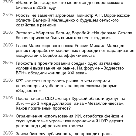
27/05
«Налоги без скидок»: что меняется для воронежского
бизнеса в 2026 году
27/05
Роботы не заменят агронома: министр АПК Воронежской
области Валерий Мелещенко о будущем сельского
хозяйства в регионе
26/05
Эксперт «Абирега» Леонид Воробей: «На форуме Столля
бизнес призвали быть внимательнее к кадрам»
26/05
Глава Масложирового союза России Михаил Мальцев:
рынок переработки масличных переходит от наращивания
мощностей к борьбе за эффективность
25/05
Гибкость в проектировании среды - одно из главных
условий выживания на рынке. На форуме «Зодчество
ВРН» обсудили «жилище XXI века»
25/05
КРТ как тест на зрелость рынка: о чем спорили
девелоперы и урбанисты на воронежском форуме
«Зодчество»
21/05
После начала СВО экспорт Курской области рухнул на
35% — до 1 млрд долларов: из-за «Металлоинвеста».
Каков позитивный прогноз?
21/05
Ограничения использования ИИ, отработка фейков и
скулшутинговые угрозы: как воронежский ЦУР держит
регион под цифровым контролем
20/05
Зачем бизнесу публичность, где проходит грань