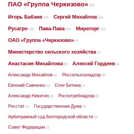
ПАО «Группа Черкизово»
204
Игорь Бабаев
Сергей Михайлов
158
116
Русагро
Пава-Пава
Мираторг
108
104
101
ОАО «Группа «Черкизово»
91
Министерство сельского хозяйства
73
Анастасия Михайлова
Алексей Гордеев
58
54
Александр Михайлов
Россельхознадзор
48
39
Евгений Савченко
Олег Бетина
33
31
Александр Никитин
Роспотребнадзор
28
26
Росстат
Государственная Дума
22
20
Арбитражный суд Белгородской области
18
Совет Федерации
15