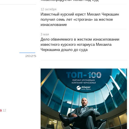
12 октября
Известный курский юрист Михаил Черкашин
получил семь лет «строгача» за жесткое
изнасилование
3 мая
Дело обвиняемого в жестком изнасиловании
известного курского нотариуса Михаила
Черкашина дошло до суда
2025
а
12