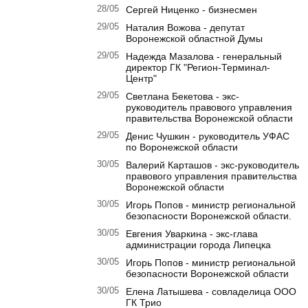
28/05
Сергей Ниценко - бизнесмен
29/05
Наталия Вожова - депутат
Воронежской областной Думы
29/05
Надежда Мазалова - генеральный
директор ГК "Регион-Терминал-
Центр"
29/05
Светлана Бекетова - экс-
руководитель правового управления
правительства Воронежской области
29/05
Денис Чушкин - руководитель УФАС
по Воронежской области
30/05
Валерий Карташов - экс-руководитель
правового управления правительства
Воронежской области
30/05
Игорь Попов - министр региональной
безопасности Воронежской области.
30/05
Евгения Уваркина - экс-глава
администрации города Липецка
30/05
Игорь Попов - министр региональной
безопасности Воронежской области
30/05
Елена Латышева - совладелица ООО
ГК Трио