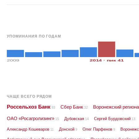
УПОМИНАНИЯ ПО ГОДАМ
2009
2014 · пик 41
ЧАЩЕ ВСЕГО РЯДОМ
Россельхоз Банк
Сбер Банк
Воронежский регион
93
32
ОАО «Росагролизинг»
Дубовская
Сергей Бурдовский
15
14
13
Александр Кошеваров
Донской
Олег Парфенов
Воронежс
11
9
9