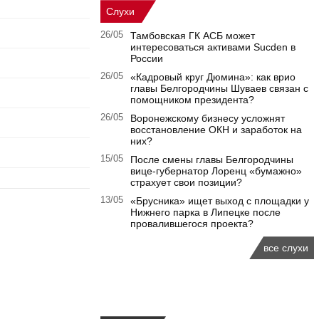
Слухи
26/05
Тамбовская ГК АСБ может
интересоваться активами Sucden в
России
26/05
«Кадровый круг Дюмина»: как врио
главы Белгородчины Шуваев связан с
помощником президента?
26/05
Воронежскому бизнесу усложнят
восстановление ОКН и заработок на
них?
15/05
После смены главы Белгородчины
вице-губернатор Лоренц «бумажно»
страхует свои позиции?
13/05
«Брусника» ищет выход с площадки у
Нижнего парка в Липецке после
провалившегося проекта?
все слухи