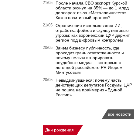
21/05
После начала СВО экспорт Курской
области рухнул на 35% — до 1 млрд
долларов: из-за «Металлоинвеста».
Каков позитивный прогноз?
21/05
Ограничения использования ИИ,
отработка фейков и скулшутинговые
угрозы: как воронежский ЦУР держит
регион под цифровым контролем
20/05
Зачем бизнесу публичность, где
проходит грань ответственности и
почему нельзя игнорировать
неудобные медиа — интервью с
легендой российского PR Игорем
Минтусовым
20/05
Невыдвинувшиеся: почему часть
действующих депутатов Госдумы ЦЧР
не пошла на праймериз «Единой
России»
все новости
Дни рождения