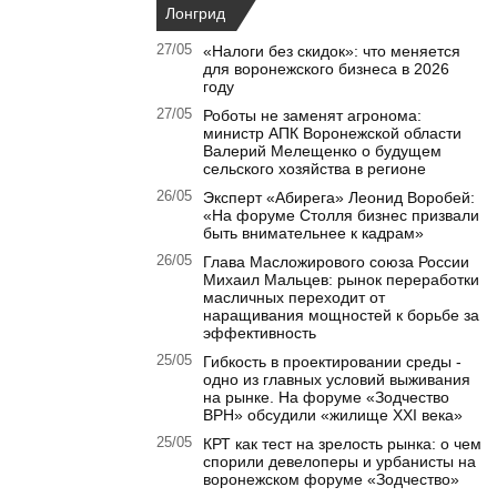
Лонгрид
27/05
«Налоги без скидок»: что меняется
для воронежского бизнеса в 2026
году
27/05
Роботы не заменят агронома:
министр АПК Воронежской области
Валерий Мелещенко о будущем
сельского хозяйства в регионе
26/05
Эксперт «Абирега» Леонид Воробей:
«На форуме Столля бизнес призвали
быть внимательнее к кадрам»
26/05
Глава Масложирового союза России
Михаил Мальцев: рынок переработки
масличных переходит от
наращивания мощностей к борьбе за
эффективность
25/05
Гибкость в проектировании среды -
одно из главных условий выживания
на рынке. На форуме «Зодчество
ВРН» обсудили «жилище XXI века»
25/05
КРТ как тест на зрелость рынка: о чем
спорили девелоперы и урбанисты на
воронежском форуме «Зодчество»