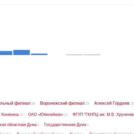
альный филиал
Воронежский филиал
Алексей Гордеев
29
29
23
Коняхина
ОАО «Юбилейное»
ФГУП "ГКНПЦ им. М.В. Хруничев
12
12
кая областная Дума
Государственная Дума
6
6