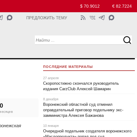
$ 70.9012
€ 82.7224
ПРЕДЛОЖИТЬ ТЕМУ
ПОСЛЕДНИЕ МАТЕРИАЛЫ
27 апреля
Скоропостижно скончался руководитель
издания CarzClub Алексей Шамарин
8 декабря
0
Воронежский областной суд отменил
оправдательный приговор подельнику экс-
 месяцев
замминистра Алексея Бажанова
ронежская
10 января
Очередной подельник создателя воронежского
«Маслопродукта» попал под суд