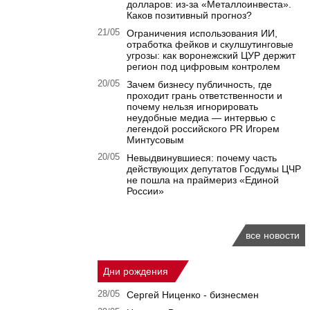
долларов: из-за «Металлоинвеста».
Каков позитивный прогноз?
21/05
Ограничения использования ИИ,
отработка фейков и скулшутинговые
угрозы: как воронежский ЦУР держит
регион под цифровым контролем
20/05
Зачем бизнесу публичность, где
проходит грань ответственности и
почему нельзя игнорировать
неудобные медиа — интервью с
легендой российского PR Игорем
Минтусовым
20/05
Невыдвинувшиеся: почему часть
действующих депутатов Госдумы ЦЧР
не пошла на праймериз «Единой
России»
все новости
Дни рождения
28/05
Сергей Ниценко - бизнесмен