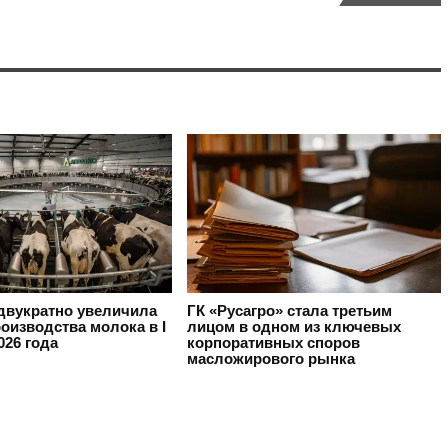
вукратно увеличила
ГК «Русагро» стала третьим
оизводства молока в I
лицом в одном из ключевых
026 года
корпоративных споров
масложирового рынка