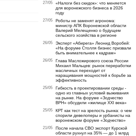
27/05
«Налоги без скидок»: что меняется
для воронежского бизнеса в 2026
году
27/05
Роботы не заменят агронома:
министр АПК Воронежской области
Валерий Мелещенко о будущем
сельского хозяйства в регионе
26/05
Эксперт «Абирега» Леонид Воробей:
«На форуме Столля бизнес призвали
быть внимательнее к кадрам»
26/05
Глава Масложирового союза России
Михаил Мальцев: рынок переработки
масличных переходит от
наращивания мощностей к борьбе за
эффективность
25/05
Гибкость в проектировании среды -
одно из главных условий выживания
на рынке. На форуме «Зодчество
ВРН» обсудили «жилище XXI века»
25/05
КРТ как тест на зрелость рынка: о чем
спорили девелоперы и урбанисты на
воронежском форуме «Зодчество»
21/05
После начала СВО экспорт Курской
области рухнул на 35% — до 1 млрд