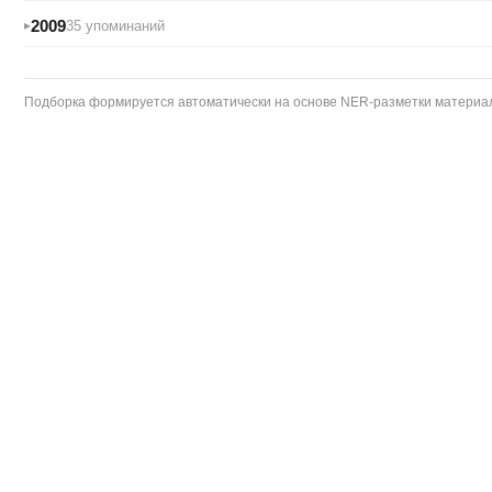
2009
35 упоминаний
Подборка формируется автоматически на основе NER-разметки материало