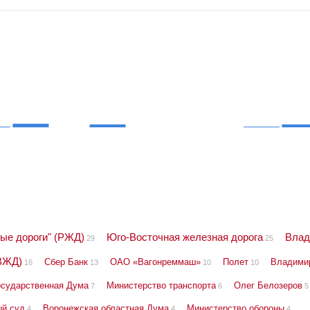
ые дороги" (РЖД)
Юго-Восточная железная дорога
Влад
29
25
ВЖД)
Сбер Банк
ОАО «Вагонреммаш»
Полет
Владими
16
13
10
10
осударственная Дума
Министерство транспорта
Олег Белозеров
7
6
5
ый суд
Воронежская областная Дума
Министерство обороны
4
4
4