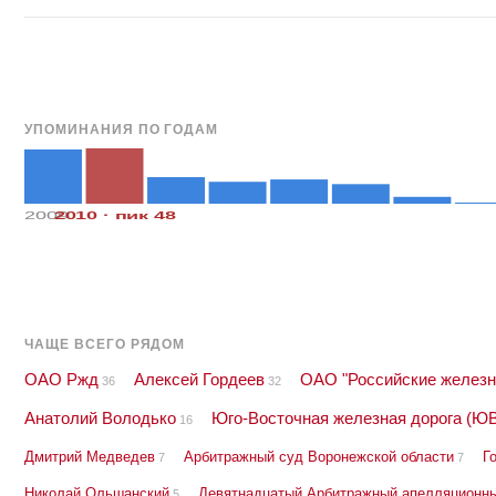
УПОМИНАНИЯ ПО ГОДАМ
2009
2010 · пик 48
ЧАЩЕ ВСЕГО РЯДОМ
ОАО Ржд
Алексей Гордеев
ОАО "Российские железн
36
32
Анатолий Володько
Юго-Восточная железная дорога (Ю
16
Дмитрий Медведев
Арбитражный суд Воронежской области
Г
7
7
Николай Ольшанский
Девятнадцатый Арбитражный апелляционн
5