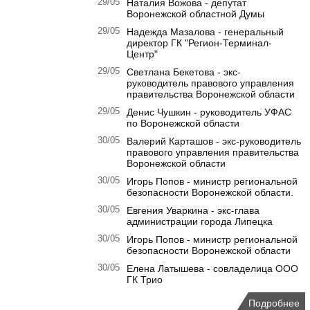
29/05
Наталия Вожова - депутат
Воронежской областной Думы
29/05
Надежда Мазалова - генеральный
директор ГК "Регион-Терминал-
Центр"
29/05
Светлана Бекетова - экс-
руководитель правового управления
правительства Воронежской области
29/05
Денис Чушкин - руководитель УФАС
по Воронежской области
30/05
Валерий Карташов - экс-руководитель
правового управления правительства
Воронежской области
30/05
Игорь Попов - министр региональной
безопасности Воронежской области.
30/05
Евгения Уваркина - экс-глава
администрации города Липецка
30/05
Игорь Попов - министр региональной
безопасности Воронежской области
30/05
Елена Латышева - совладелица ООО
ГК Трио
Подробнее