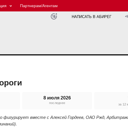
ция
Партнерам/Агентам
НАПИСАТЬ В АБИРЕГ
ороги
8 июля 2026
последнее
е
за 12
го фигурирует вместе с Алексей Гордеев, ОАО Ржд, Арбитраж
инаний).