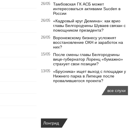
26/05
Тамбовская ГК АСБ может
интересоваться активами Sucden в
России
26/05
«Кадровый круг Дюмина»: как врио
главы Белгородчины Шуваев связан с
помощником президента?
26/05
Воронежскому бизнесу усложнят
восстановление ОКН и заработок на
них?
15/05
После смены главы Белгородчины
вице-губернатор Лоренц «бумажно»
страхует свои позиции?
13/05
«Брусника» ищет выход с площадки у
Нижнего парка в Липецке после
провалившегося проекта?
все слухи
Лонгрид