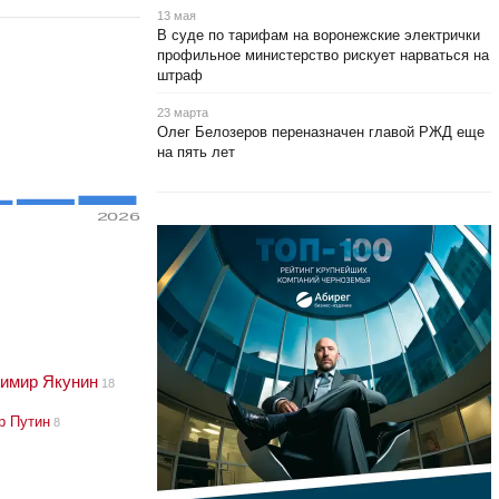
13 мая
В суде по тарифам на воронежские электрички
профильное министерство рискует нарваться на
штраф
23 марта
Олег Белозеров переназначен главой РЖД еще
на пять лет
2026
имир Якунин
18
р Путин
8