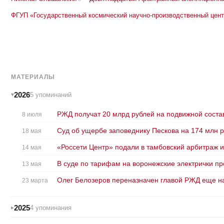
ФГУП «Государственный космический научно-производственный цент
МАТЕРИАЛЫ
2026
5 упоминаний
РЖД получат 20 млрд рублей на подвижной состав
8 июля
Суд об ущербе заповеднику Пескова на 174 млн 
18 мая
«Россети Центр» подали в тамбовский арбитраж и
14 мая
В суде по тарифам на воронежские электрички п
13 мая
Олег Белозеров переназначен главой РЖД еще на
23 марта
2025
4 упоминания