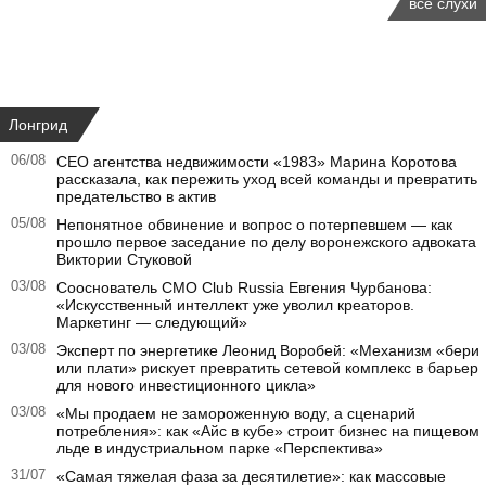
все слухи
Лонгрид
06/08
CEO агентства недвижимости «1983» Марина Коротова
рассказала, как пережить уход всей команды и превратить
предательство в актив
05/08
Непонятное обвинение и вопрос о потерпевшем — как
прошло первое заседание по делу воронежского адвоката
Виктории Стуковой
03/08
Сооснователь CMO Club Russia Евгения Чурбанова:
«Искусственный интеллект уже уволил креаторов.
Маркетинг — следующий»
03/08
Эксперт по энергетике Леонид Воробей: «Механизм «бери
или плати» рискует превратить сетевой комплекс в барьер
для нового инвестиционного цикла»
03/08
«Мы продаем не замороженную воду, а сценарий
потребления»: как «Айс в кубе» строит бизнес на пищевом
льде в индустриальном парке «Перспектива»
31/07
«Самая тяжелая фаза за десятилетие»: как массовые