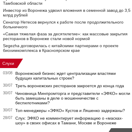
Тамбовской области
Инвестор из Воронежа удвоил вложения в семенной завод до 3,5
млрд рублей
Сенатор Нетесов вернулся к работе после продолжительного
больничного
«Самая тяжелая фаза за десятилетие»: как массовые закрытия
ресторанов в Воронеже стали новой нормой
Segezha договорилась с китайскими партнерами о проекте
биохимкомплекса в Красноярском крае
Слухи
03/08
Воронежский бизнес ждет централизации властями
будущих капитальных строек?
30/07
Треть воронежских ресторанов закроется до конца года
30/07
Чиновница Минпромторга и представители «ЭФКО» могли
быть замешаны в деле о мошенничестве с
беспилотниками?
30/07
Топ-менеджеры «ЭФКО» Кустов и Ляшенко задержаны?
28/07
Слух: ЭФКО не комментирует информацию о «масках-
шоу» в своих офисах в Тамани, Москве и Воронеже