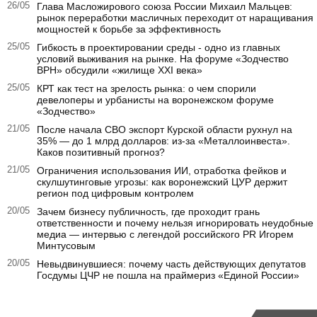
26/05
Глава Масложирового союза России Михаил Мальцев:
рынок переработки масличных переходит от наращивания
мощностей к борьбе за эффективность
25/05
Гибкость в проектировании среды - одно из главных
условий выживания на рынке. На форуме «Зодчество
ВРН» обсудили «жилище XXI века»
25/05
КРТ как тест на зрелость рынка: о чем спорили
девелоперы и урбанисты на воронежском форуме
«Зодчество»
21/05
После начала СВО экспорт Курской области рухнул на
35% — до 1 млрд долларов: из-за «Металлоинвеста».
Каков позитивный прогноз?
21/05
Ограничения использования ИИ, отработка фейков и
скулшутинговые угрозы: как воронежский ЦУР держит
регион под цифровым контролем
20/05
Зачем бизнесу публичность, где проходит грань
ответственности и почему нельзя игнорировать неудобные
медиа — интервью с легендой российского PR Игорем
Минтусовым
20/05
Невыдвинувшиеся: почему часть действующих депутатов
Госдумы ЦЧР не пошла на праймериз «Единой России»