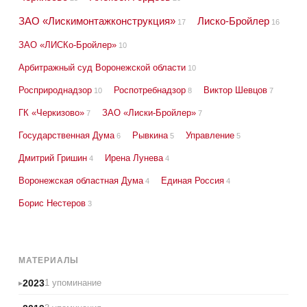
ЗАО «Лискимонтажконструкция»
Лиско-Бройлер
17
16
ЗАО «ЛИСКо-Бройлер»
10
Арбитражный суд Воронежской области
10
Росприроднадзор
Роспотребнадзор
Виктор Шевцов
10
8
7
ГК «Черкизово»
ЗАО «Лиски-Бройлер»
7
7
Государственная Дума
Рывкина
Управление
6
5
5
Дмитрий Гришин
Ирена Лунева
4
4
Воронежская областная Дума
Единая Россия
4
4
Борис Нестеров
3
МАТЕРИАЛЫ
2023
1 упоминание