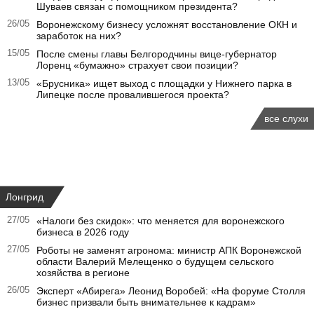
Шуваев связан с помощником президента?
26/05
Воронежскому бизнесу усложнят восстановление ОКН и
заработок на них?
15/05
После смены главы Белгородчины вице-губернатор
Лоренц «бумажно» страхует свои позиции?
13/05
«Брусника» ищет выход с площадки у Нижнего парка в
Липецке после провалившегося проекта?
все слухи
Лонгрид
27/05
«Налоги без скидок»: что меняется для воронежского
бизнеса в 2026 году
27/05
Роботы не заменят агронома: министр АПК Воронежской
области Валерий Мелещенко о будущем сельского
хозяйства в регионе
26/05
Эксперт «Абирега» Леонид Воробей: «На форуме Столля
бизнес призвали быть внимательнее к кадрам»